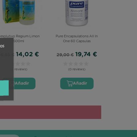
esolutivo Regium Limon
Pure Encapsulations All In
600ml
One 60 Capsulas
ros
14,02 €
19,74 €
16,95 €
29,00 €
(0 reviews)
(0 reviews)
Añadir
Añadir