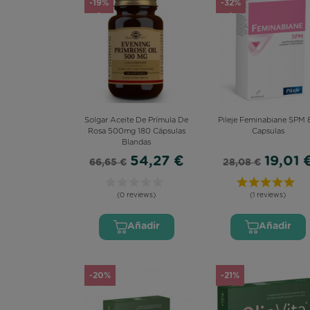
-19%
-32%
OMEGA 3
Solgar Aceite De Prímula De
Pileje Feminabiane SPM 
Rosa 500mg 180 Cápsulas
Capsulas
Blandas
54,27 €
19,01 
66,65 €
28,08 €
(0 reviews)
(1 reviews)
Añadir
Añadir
-20%
-21%