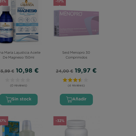
31%
-17%
a María Lajusticia Aceite
Seid Menopro 30
De Magnesio 150ml
Comprimidos
10,98 €
19,97 €
15,99 €
24,00 €
(0 reviews)
(4 reviews)
Sin stock
Añadir
17%
-32%