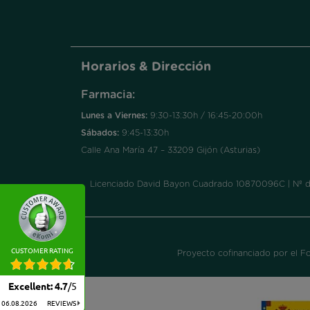
Horarios & Dirección
Farmacia:
Lunes a Viernes:
9:30-13:30h / 16:45-20:00h
Sábados:
9:45-13:30h
Calle Ana María 47 – 33209 Gijón (Asturias)
Licenciado David Bayon Cuadrado 10870096C | Nº de a
CUSTOMER RATING
Proyecto cofinanciado por el F
Excellent
:
4.7
/
5
06.08.2026
REVIEWS