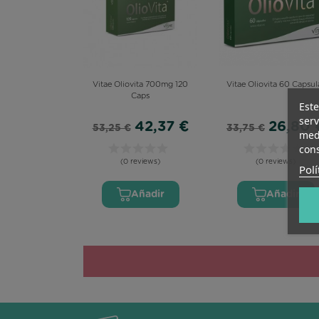
Vitae Oliovita 700mg 120
Vitae Oliovita 60 Capsul
Caps
Este
serv
42,37 €
26,80 
53,25 €
33,75 €
medi
cons
(0 reviews)
(0 reviews)
Polí
Añadir
Añadir