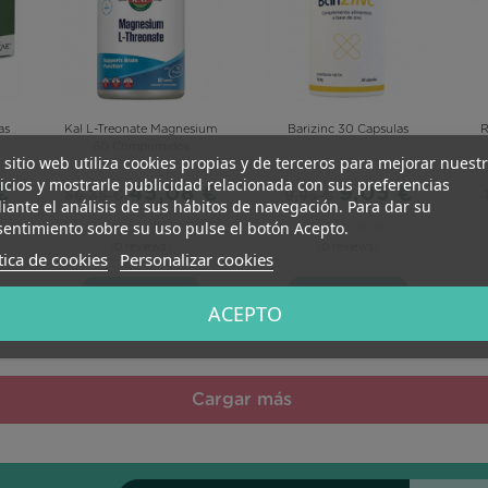
as
Kal L-Treonate Magnesium
Barizinc 30 Capsulas
R
60 Comprimidos
 sitio web utiliza cookies propias y de terceros para mejorar nuest
icios y mostrarle publicidad relacionada con sus preferencias
€
45,08 €
9,05 €
56,35 €
9,95 €
ante el análisis de sus hábitos de navegación. Para dar su
entimiento sobre su uso pulse el botón Acepto.
(0 reviews)
(0 reviews)
tica de cookies
Personalizar cookies
Añadir
Añadir
ACEPTO
Cargar más