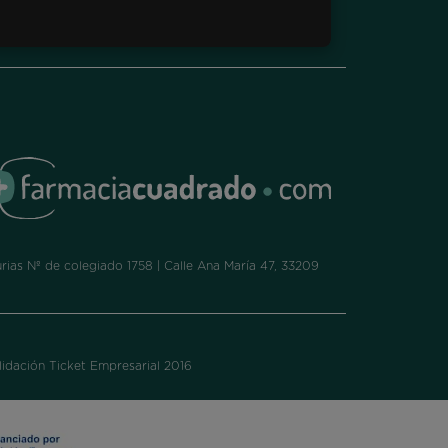
ias Nº de colegiado 1758 | Calle Ana María 47, 33209
idación Ticket Empresarial 2016