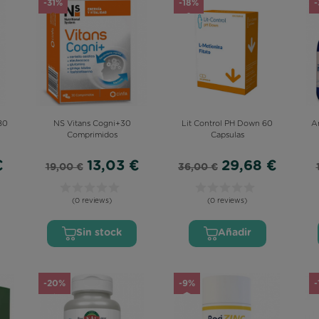
-31%
-18%
-
80
NS Vitans Cogni+30
Lit Control PH Down 60
An
Comprimidos
Capsulas
€
13,03 €
29,68 €
19,00 €
36,00 €
(0 reviews)
(0 reviews)
Sin stock
Añadir
-20%
-9%
-