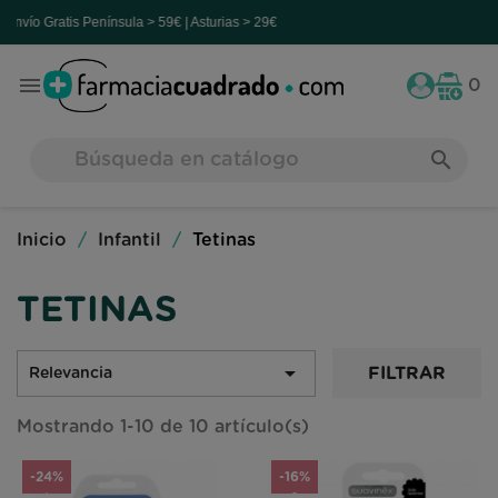
atis
Península > 59€ | Asturias > 29€

0
search
Inicio
Infantil
Tetinas
TETINAS

FILTRAR
Relevancia
Mostrando 1-10 de 10 artículo(s)
-24%
-16%