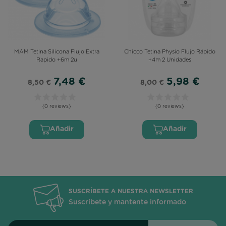
MAM Tetina Silicona Flujo Extra
Chicco Tetina Physio Flujo Rápido
Rapido +6m 2u
+4m 2 Unidades
7,48 €
5,98 €
8,50 €
8,00 €
(0 reviews)
(0 reviews)
Añadir
Añadir
SUSCRÍBETE A NUESTRA NEWSLETTER
Suscríbete y mantente informado