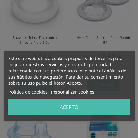
Suavinex Tetina Fisiologica
MAM Tetina Silicona Flujo Rapido
Silicona Flujo S 2u
+4M
6,82 €
7,49 €
8,95 €
8,90 €
Este sitio web utiliza cookies propias y de terceros para
mejorar nuestros servicios y mostrarle publicidad
relacionada con sus preferencias mediante el análisis de
(0 reviews)
(0 reviews)
sus hábitos de navegación. Para dar su consentimiento
sobre su uso pulse el botón Acepto.
Sin stock
Añadir
Política de cookies
Personalizar cookies
ACEPTO
-12%
-25%