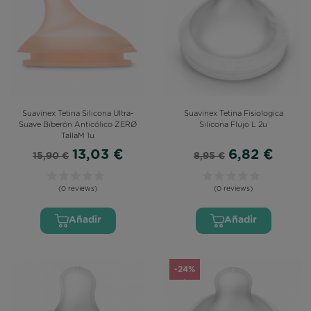
Suavinex Tetina Silicona Ultra-
Suavinex Tetina Fisiologica
Suave Biberón Anticólico ZERØ
Silicona Flujo L 2u
TallaM 1u
13,03 €
6,82 €
15,90 €
8,95 €
(0 reviews)
(0 reviews)
Añadir
Añadir
-24%