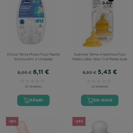
Chicco Tetina Physio Flujo Papilla
Suavinex Tetina Anatómica Flujo
Silicona 6m+ 2 Unidades
Medio Látex Talla 1 0-6 Meses 2uds
6,11 €
5,43 €
8,00 €
6,50 €
(0 reviews)
(0 reviews)
Añadir
Sin stock
-18%
-24%