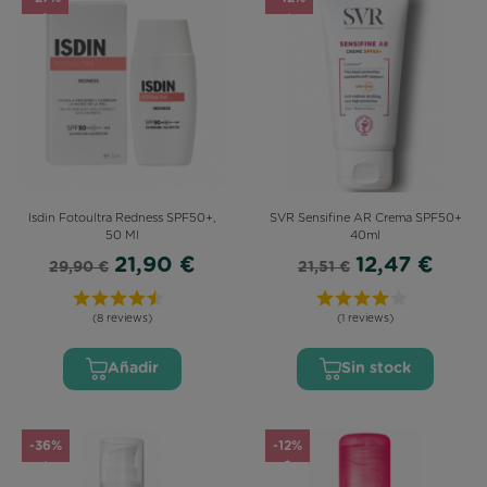
Isdin Fotoultra Redness SPF50+,
SVR Sensifine AR Crema SPF50+
50 Ml
40ml
21,90 €
12,47 €
29,90 €
21,51 €
(8 reviews)
(1 reviews)
Añadir
Sin stock
-36%
-12%