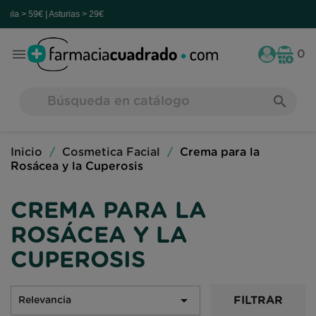
s > 29€

0
search
Inicio
Cosmetica Facial
Crema para la
Rosácea y la Cuperosis
CREMA PARA LA
ROSÁCEA Y LA
CUPEROSIS

FILTRAR
Relevancia