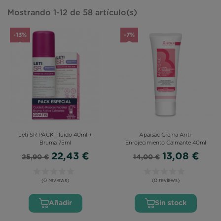
Mostrando 1-12 de 58 artículo(s)
-13%
-7%
Leti SR PACK Fluido 40ml +
Apaisac Crema Anti-
Bruma 75ml
Enrojecimiento Calmante 40ml
22,43 €
13,08 €
25,90 €
14,00 €
(0 reviews)
(0 reviews)
Añadir
Sin stock