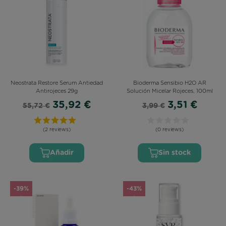
Neostrata Restore Serum Antiedad
Bioderma Sensibio H2O AR
Antirojeces 29g
Solución Micelar Rojeces, 100ml
35,92 €
3,51 €
55,72 €
3,99 €
(2 reviews)
(0 reviews)
Añadir
Sin stock
-39%
-43%