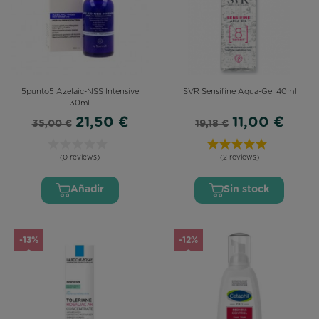
5punto5 Azelaic-NSS Intensive
SVR Sensifine Aqua-Gel 40ml
30ml
21,50 €
11,00 €
35,00 €
19,18 €
(0 reviews)
(2 reviews)
Añadir
Sin stock
-13%
-12%