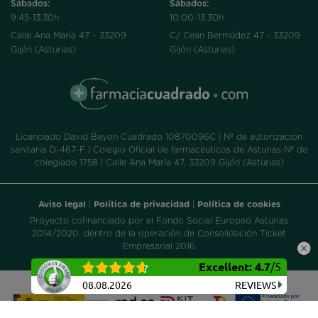
Sábados:
Sábados:
9:45-13:30h
10:00-13:30h
Calle Ana María 47 – 33209
C/ Cean Bermúdez 47 - 33209
Gijón (Asturias)
Gijón (Asturias)
Licenciado David Bayon Cuadrado 10870096C | Nº de autorizacion
sanitaria O-467-F | Colegio Oficial de farmacéuticos de Asturias Nº de
colegiado 1758 | Calle Ana María 47, 33209 Gijón (Asturias)
Aviso legal
|
Política de privacidad
|
Política de cookies
Proyecto cofinanciado por el Fondo Social Europeo Asturias
2014/2020, dentro de la operación de Consolidación Ticket
Empresarial 2016
Excellent
:
4.7
/
5
08.08.2026
REVIEWS