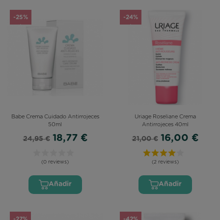
-25%
-24%
Babe Crema Cuidado Antirrojeces
Uriage Roseliane Crema
50ml
Antirrojeces 40ml
18,77 €
16,00 €
24,95 €
21,00 €
(0 reviews)
(2 reviews)
Añadir
Añadir
-27%
-42%