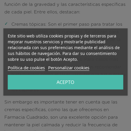
función de la gravedad y las características específicas
de cada piel. Entre ellos, destacan:
Cremas tópicas
: Son el primer paso para tratar los
síntomas visibles de la cuperosis. Se utilizan para
Este sitio web utiliza cookies propias y de terceros para
calmar el enrojecimiento, reforzar la barrera de la
mejorar nuestros servicios y mostrarle publicidad
relacionada con sus preferencias mediante el análisis de
piel y mejorar la apariencia de los capilares.
sus hábitos de navegación. Para dar su consentimiento
sobre su uso pulse el botón Acepto.
Procedimientos dermatológicos
: Para casos más
Política de cookies
Personalizar cookies
avanzados, los dermatólogos pueden recomendar
tratamientos como el láser vascular o la luz pulsada
ACEPTO
intensa (IPL), que ayudan a reducir la visibilidad de
los capilares.
Sin embargo es importante tener en cuenta que las
cremas específicas, como las que ofrecemos en
Farmacia Cuadrado, son una excelente opción para
mantener la piel calmada y reducir la frecuencia de