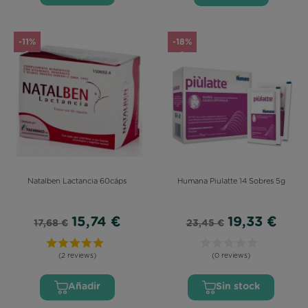
-11%
-18%
Natalben Lactancia 60cáps
Humana Piulatte 14 Sobres 5g
15,74 €
19,33 €
17,68 €
23,45 €
(2 reviews)
(0 reviews)
Añadir
Sin stock