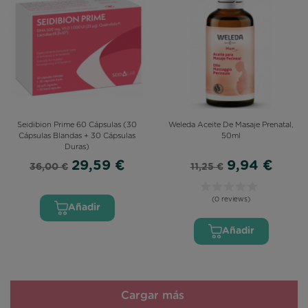
Seidibion Prime 60 Cápsulas (30
Weleda Aceite De Masaje Prenatal,
Cápsulas Blandas + 30 Cápsulas
50ml
Duras)
29,59 €
9,94 €
36,00 €
11,25 €
(14 reviews)
(0 reviews)
Añadir
Añadir
Cargar más