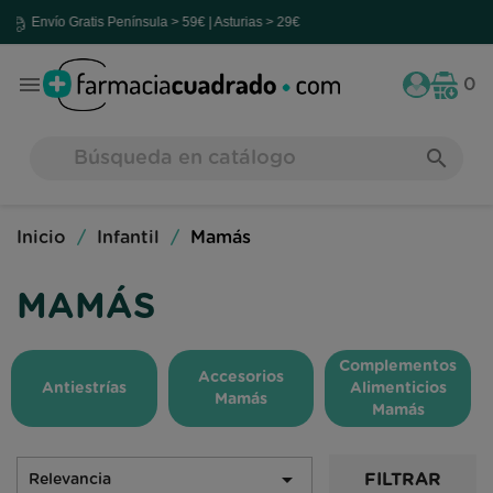
 Gratis
Península > 59€ | Asturias > 29€

0
search
Inicio
Infantil
Mamás
MAMÁS
Complementos
Accesorios
Antiestrías
Alimenticios
Mamás
Mamás

FILTRAR
Relevancia