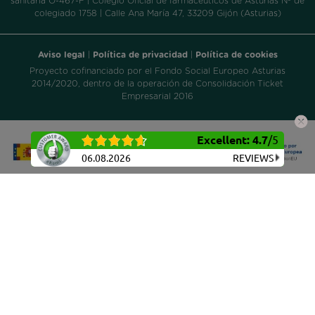
sanitaria O-467-F | Colegio Oficial de farmacéuticos de Asturias Nº de
colegiado 1758 | Calle Ana María 47, 33209 Gijón (Asturias)
Aviso legal
|
Política de privacidad
|
Política de cookies
Proyecto cofinanciado por el Fondo Social Europeo Asturias
2014/2020, dentro de la operación de Consolidación Ticket
Empresarial 2016
Excellent
:
4.7
/
5
06.08.2026
REVIEWS