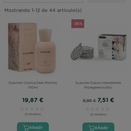
Mostrando 1-12 de 44 artículo(s)
-25%
Suavinez Colonia Dear Mommy
Suavinex Discos Absorbentes
100ml
Protegesenos 60u
19,87 €
7,51 €
9,95 €
(0 reviews)
(0 reviews)
Añadir
Añadir