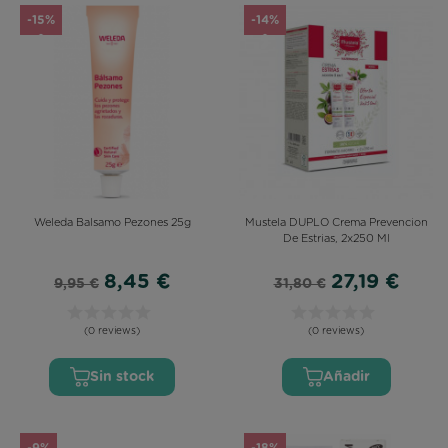
-15%
-14%
Weleda Balsamo Pezones 25g
Mustela DUPLO Crema Prevencion
De Estrias, 2x250 Ml
8,45 €
27,19 €
9,95 €
31,80 €
(0 reviews)
(0 reviews)
Sin stock
Añadir
-9%
-18%