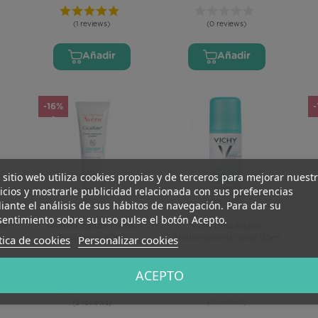
(1 reviews)
(0 reviews)
Añadir
Añadir
-16%
-
 sitio web utiliza cookies propias y de terceros para mejorar nuest
icios y mostrarle publicidad relacionada con sus preferencias
ante el análisis de sus hábitos de navegación. Para dar su
entimiento sobre su uso pulse el botón Acepto.
te
Avene Cicalfate Crema
Vichy Desodorante
tica de cookies
Personalizar cookies
Y
Reparadora 40ml
Antitranspirante Spray 125ml
€
9,93 €
10,02 €
11,89 €
ACEPTO
(0 reviews)
(3 reviews)