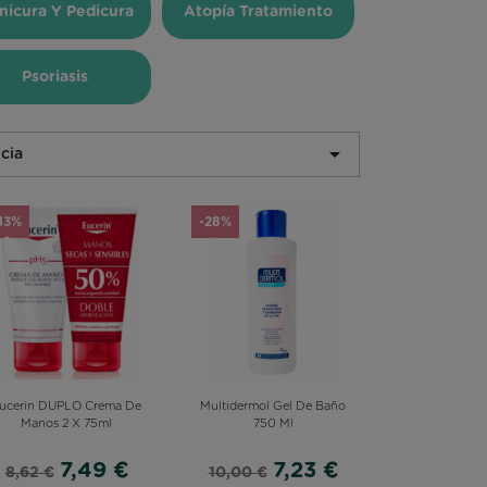
nicura Y Pedicura
Atopía Tratamiento
Psoriasis

cia
13%
-28%
ucerin DUPLO Crema De
Multidermol Gel De Baño
Manos 2 X 75ml
750 Ml
7,49 €
7,23 €
8,62 €
10,00 €