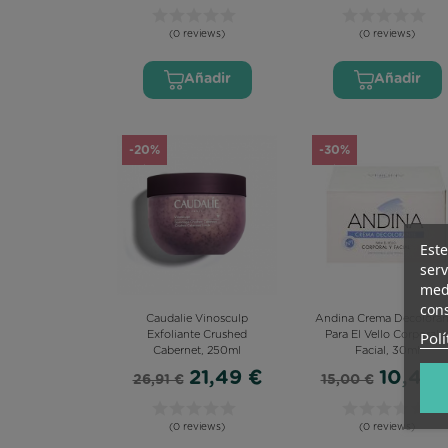
(0 reviews)
(0 reviews)
Añadir
Añadir
-20%
-30%
Este
serv
medi
cons
Caudalie Vinosculp
Andina Crema Decoloran
Polí
Exfoliante Crushed
Para El Vello Corporal 
Cabernet, 250ml
Facial, 30ml
21,49 €
10,43 
26,91 €
15,00 €
(0 reviews)
(0 reviews)