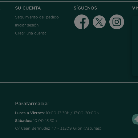
A
SU CUENTA
SÍGUENOS
V
Seguimiento del pedido
Facebook
Twitter
Instag
Iniciar sesión
Crear una cuenta
Parafarmacia:
Lunes a Viernes:
10:00-13:30h / 17:00-20:00h
Sábados:
10:00-13:30h
C/ Cean Bermúdez 47 - 33209 Gijón (Asturias)