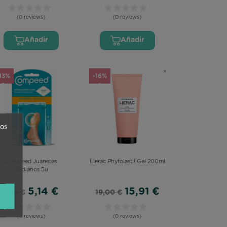
(0 reviews)
(0 reviews)
Añadir
Añadir
13%
-16%
ros
Compeed Juanetes
Lierac Phytolastil Gel 200ml
Medianos 5u
5,14 €
15,91 €
5,91 €
19,00 €
(0 reviews)
(0 reviews)