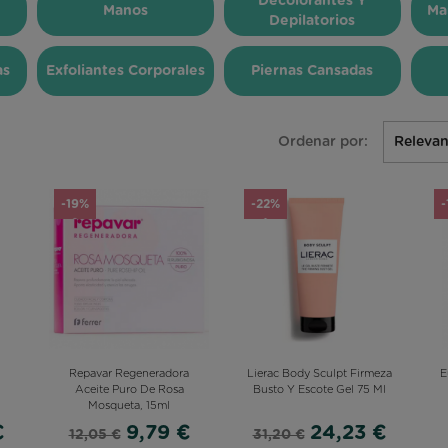
Decolorantes Y
Manos
Ma
Depilatorios
as
Exfoliantes Corporales
Piernas Cansadas
Ordenar por:
Relevan
-19%
-22%
-
Repavar Regeneradora
Lierac Body Sculpt Firmeza
E
Aceite Puro De Rosa
Busto Y Escote Gel 75 Ml
Mosqueta, 15ml
€
9,79 €
24,23 €
12,05 €
31,20 €