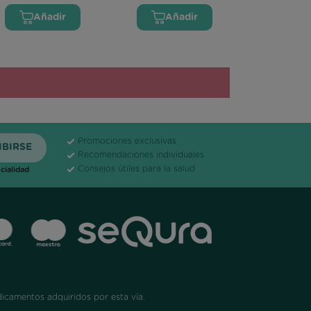
Añadir
Añadir
Promociones exclusivas
Recomendaciones individuales
Consejos útiles para la salud
cialidad
dicamentos adquiridos por esta vía.