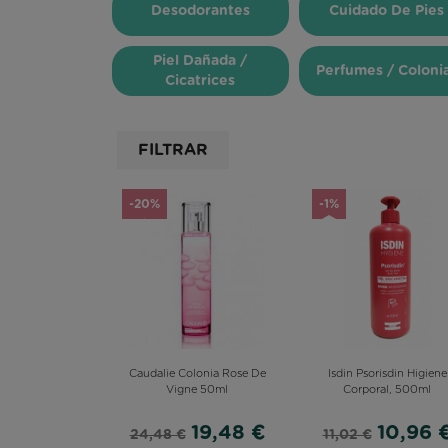
OMEGA 3
Desodorantes
Cuidado De Pies
Piel Dañada /
Perfumes / Coloni
Cicatrices
FILTRAR
-20%
-1%
Caudalie Colonia Rose De
Isdin Psorisdin Higiene
Vigne 50ml
Corporal, 500ml
19,48 €
10,96 
24,48 €
11,02 €