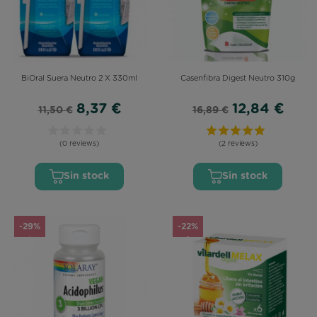
BiOral Suera Neutro 2 X 330ml
Casenfibra Digest Neutro 310g
8,37 €
12,84 €
11,50 €
16,89 €
(0 reviews)
(2 reviews)
Sin stock
Sin stock
-29%
-22%