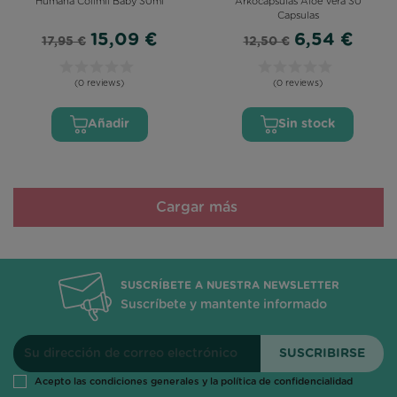
Humana Colimil Baby 30ml
Arkocapsulas Aloe Vera 30
Capsulas
15,09 €
6,54 €
17,95 €
12,50 €
(0 reviews)
(0 reviews)
Añadir
Sin stock
Cargar más
SUSCRÍBETE A NUESTRA NEWSLETTER
Suscríbete y mantente informado
Acepto las condiciones generales y la política de confidencialidad