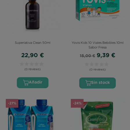
Superlativa Clean 50ml
Yovis Kids 10 Viales Bebibles 10ml
Sabor Fresa
22,90 €
9,39 €
15,00 €
(0 reviews)
(0 reviews)
Añadir
Sin stock
-27%
-24%