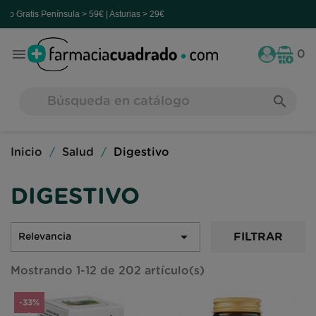
Península > 59€ | Asturias > 29€

0
search
Inicio
Salud
Digestivo
DIGESTIVO

FILTRAR
Relevancia
Mostrando 1-12 de 202 artículo(s)
-33%