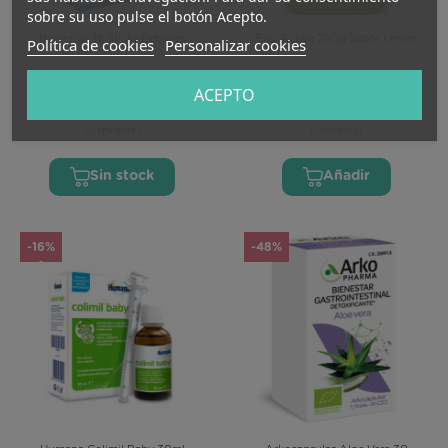
sobre su uso pulse el botón Acepto.
Barireflux 18 Sticks Bebibles
Eno Active 200g Sabor Limon
Política de cookies
Personalizar cookies
13,98 €
8,55 €
15,50 €
12,50 €
ACEPTO
(0 reviews)
(1 reviews)
Sin stock
Añadir
-16%
-48%