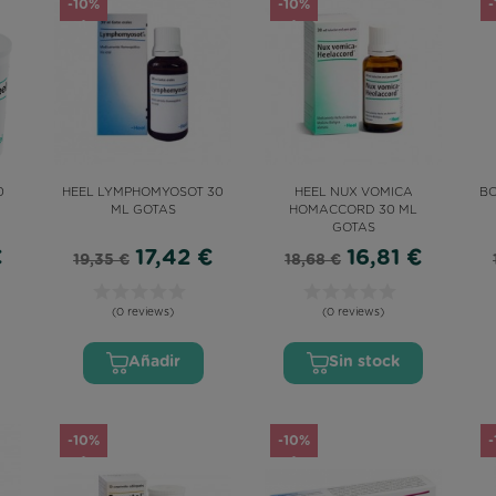
-10%
-10%
0
HEEL LYMPHOMYOSOT 30
HEEL NUX VOMICA
BO
ML GOTAS
HOMACCORD 30 ML
GOTAS
€
17,42 €
16,81 €
19,35 €
18,68 €
(0 reviews)
(0 reviews)
Añadir
Sin stock
-10%
-10%