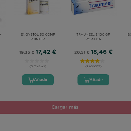
0
ENGYSTOL 50 COMP
TRAUMEEL S 100 GR
B
PHINTER
POMADA
17,42 €
18,46 €
19,35 €
20,51 €
(0 reviews)
(2 reviews)
Añadir
Añadir
Cargar más