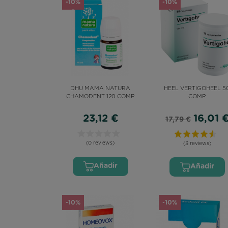
-10%
-10%
OMEGA 3
DHU MAMA NATURA
HEEL VERTIGOHEEL 5
CHAMODENT 120 COMP
COMP
23,12 €
16,01 
17,79 €
(0 reviews)
(3 reviews)
Añadir
Añadir
-10%
-10%