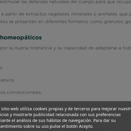
estimular las defensas naturales del cuerpo para que recupe
 partir de extractos vegetales, minerales o animales, que 
tos se presentan en diferentes formatos, como gránulos, g
 homeopáticos
r su buena tolerancia y su capacidad de adaptarse a todo
s:
ativos.
os convencionales.
o emocionales.
 sitio web utiliza cookies propias y de terceros para mejorar nuest
icios y mostrarle publicidad relacionada con sus preferencias
, no solo del síntoma.
ante el análisis de sus hábitos de navegación. Para dar su
entimiento sobre su uso pulse el botón Acepto.
su totalidad, no solo la enfermedad que presenta.