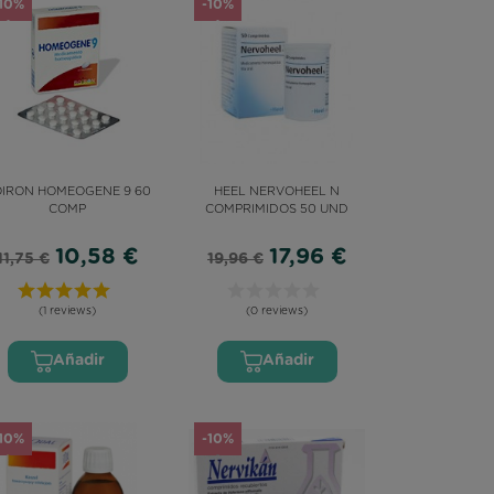
-10%
-10%
IRON HOMEOGENE 9 60
HEEL NERVOHEEL N
COMP
COMPRIMIDOS 50 UND
10,58 €
17,96 €
11,75 €
19,96 €
(1 reviews)
(0 reviews)
Añadir
Añadir
-10%
-10%