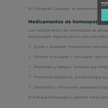
Polí
En
Farmacia Cuadrado
, te asesoramos par
Medicamentos de homeopatía: t
Los medicamentos de homeopatía se utilizan
emocionales. Algunos de los usos más habitu
Estrés y ansiedad:
tratamientos naturale
Dolores musculares o articulares:
opcione
Resfriados y alergias:
fórmulas que fortal
Problemas digestivos:
productos que ayud
Dermatitis o irritaciones:
preparados tópi
El enfoque homeopático permite tratar sínt