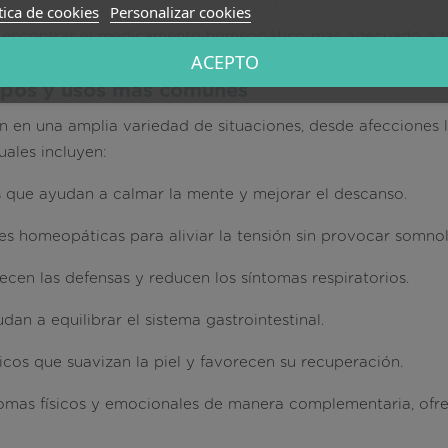
tica de cookies
Personalizar cookies
a encontrar el medicamento homeopático más adecuado a t
ACEPTO
ipos y usos más comunes
 en una amplia variedad de situaciones, desde afecciones l
ales incluyen:
s que ayudan a calmar la mente y mejorar el descanso.
s homeopáticas para aliviar la tensión sin provocar somnole
ecen las defensas y reducen los síntomas respiratorios.
an a equilibrar el sistema gastrointestinal.
cos que suavizan la piel y favorecen su recuperación.
omas físicos y emocionales de manera complementaria, ofre