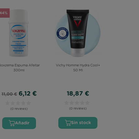
-44%
Noxzema Espuma Afeitar
Vichy Homme Hydra Cool+
300ml
50 Ml
6,12 €
18,87 €
11,00 €
(0 reviews)
(0 reviews)
Sin stock
Añadir