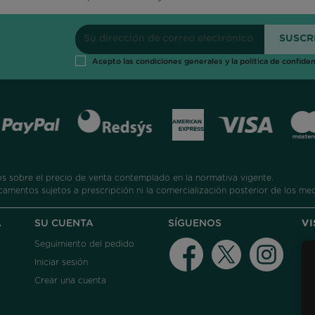
Acepto las condiciones generales y la política de confiden
 sobre el precio de venta contemplado en la normativa vigente.
camentos sujetos a prescripción ni la comercialización posterior de los me
A
SU CUENTA
SÍGUENOS
V
Seguimiento del pedido
Facebook
Twitter
Instag
Iniciar sesión
Crear una cuenta