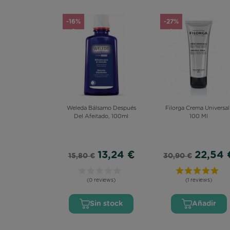
-16%
-27%
Weleda Bálsamo Después
Filorga Crema Universal 
Del Afeitado, 100ml
100 Ml
13,24 €
22,54 
15,80 €
30,90 €
(0 reviews)
(1 reviews)
Sin stock
Añadir