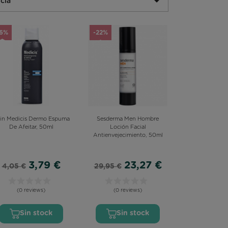

cia
-6%
-22%
din Medicis Dermo Espuma
Sesderma Men Hombre
De Afeitar, 50ml
Loción Facial
Antienvejecimiento, 50ml
3,79 €
23,27 €
4,05 €
29,95 €
(0 reviews)
(0 reviews)
Sin stock
Sin stock