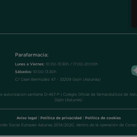
Parafarmacia:
Lunes a Viernes:
10:00-13:30h / 17:00-20:00h
Sábados:
10:00-13:30h
C/ Cean Bermúdez 47 - 33209 Gijón (Asturias)
utorizacion sanitaria O-467-F | Colegio Oficial de farmacéuticos de Astur
Gijón (Asturias)
Aviso legal
|
Política de privacidad
|
Política de cookies
ondo Social Europeo Asturias 2014/2020, dentro de la operación de Consol