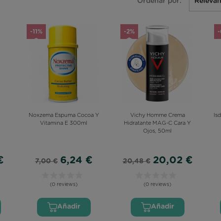
Ordenar por:
Relevan
-11%
-2%
Noxzema Espuma Cocoa Y
Vichy Homme Crema
Is
Vitamina E 300ml
Hidratante MAG-C Cara Y
Ojos, 50ml
€
6,24 €
20,02 €
7,00 €
20,48 €
(0 reviews)
(0 reviews)
Añadir
Añadir