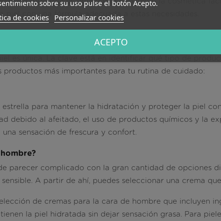
buen estado
. Aquí es donde entra en juego la cosmética fac
entimiento sobre su uso pulse el botón Acepto.
 la piel con una fórmula adecuada a estas necesidades.
tica de cookies
Personalizar cookies
ACEPTO
ial para hombres necesitas?
 es única. La clave está en identificar qué tipo de produc
s productos más importantes para tu rutina de cuidado:
strella para mantener la hidratación y proteger la piel cont
dad debido al afeitado
, el uso de productos químicos y la e
 una sensación de frescura y confort.
e hombre?
de parecer complicado con la gran cantidad de opciones di
o sensible. A partir de ahí, puedes seleccionar una crema qu
lección de cremas para la cara de hombre que incluyen
in
tienen la piel hidratada sin dejar sensación grasa. Para pi