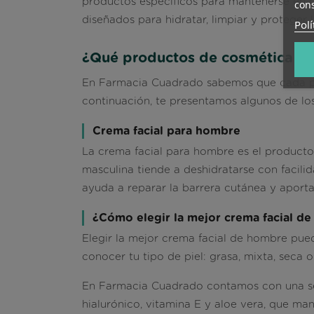
productos específicos para mantenerse en 
cons
diseñados para hidratar, limpiar y proteger
Polí
¿Qué productos de cosmética fac
En Farmacia Cuadrado sabemos que cada piel
continuación, te presentamos algunos de lo
Crema facial para hombre
La crema facial para hombre es el producto e
masculina
tiende a deshidratarse con facili
ayuda a reparar la barrera cutánea y aporta
¿Cómo elegir la mejor crema facial d
Elegir la mejor crema facial de hombre pue
conocer tu tipo de piel: grasa, mixta, seca 
En Farmacia Cuadrado contamos con una se
hialurónico, vitamina E y aloe vera
, que man