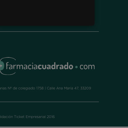
ias Nº de colegiado 1758 | Calle Ana María 47, 33209
idación Ticket Empresarial 2016