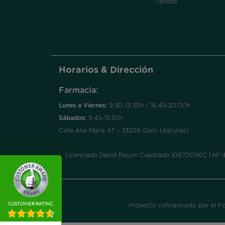
Tiendas
Horarios & Dirección
Farmacia:
Lunes a Viernes:
9:30-13:30h / 16:45-20:00h
Sábados:
9:45-13:30h
Calle Ana María 47 – 33209 Gijón (Asturias)
Licenciado David Bayon Cuadrado 10870096C | Nº de a
CUSTOMER RATING
Proyecto cofinanciado por el F