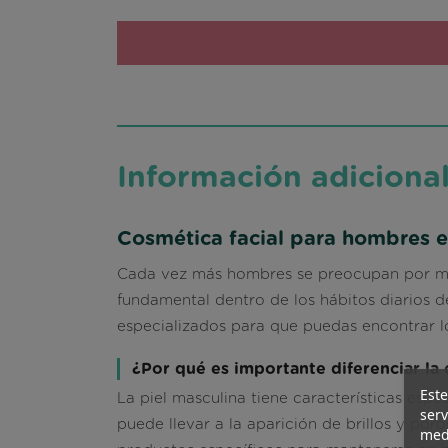
Información adiciona
Cosmética facial para hombres 
Cada vez más hombres se preocupan por mant
fundamental dentro de los hábitos diarios
especializados para que puedas encontrar lo
¿Por qué es importante diferenciar la
Este
La piel masculina tiene características espe
serv
puede llevar a la aparición de brillos y por
medi