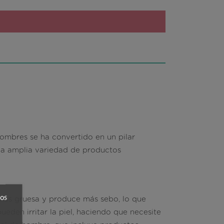
ombres se ha convertido en un pilar
na amplia variedad de productos
ros
l, más gruesa y produce más sebo, lo que
ueden irritar la piel, haciendo que necesite