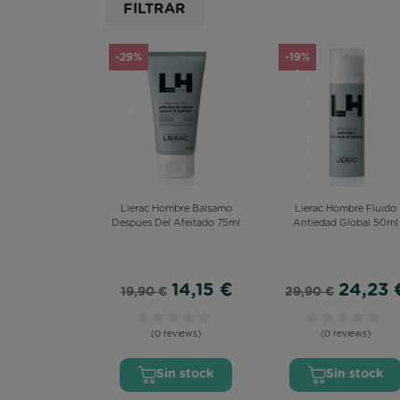
OMEGA 3
FILTRAR
-29%
-19%
Lierac Hombre Balsamo
Lierac Hombre Fluido
Despues Del Afeitado 75ml
Antiedad Global 50ml
14,15 €
24,23 
19,90 €
29,90 €
(0 reviews)
(0 reviews)
Sin stock
Sin stock