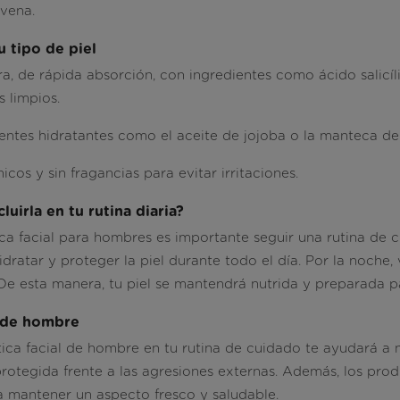
avena.
 tipo de piel
a, de rápida absorción, con ingredientes como ácido salicíl
 limpios.
ntes hidratantes como el aceite de jojoba o la manteca de 
cos y sin fragancias para evitar irritaciones.
irla en tu rutina diaria?
ica facial para hombres es importante
seguir una rutina de 
hidratar y proteger la piel durante todo el día. Por la noche,
e esta manera, tu piel se mantendrá nutrida y preparada par
l de hombre
ca facial de hombre en tu rutina de cuidado te ayudará a m
protegida frente a las agresiones externas. Además, los pr
a mantener un aspecto fresco y saludable.