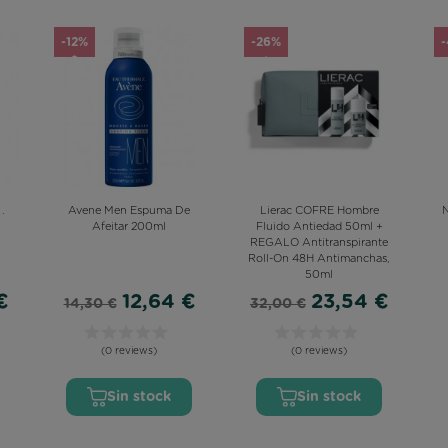
-12%
-26%
.
Avene Men Espuma De
Lierac COFRE Hombre
Afeitar 200ml
Fluido Antiedad 50ml +
REGALO Antitranspirante
Roll-On 48H Antimanchas,
50ml
€
12,64 €
23,54 €
14,30 €
32,00 €
(0 reviews)
(0 reviews)
Sin stock
Sin stock