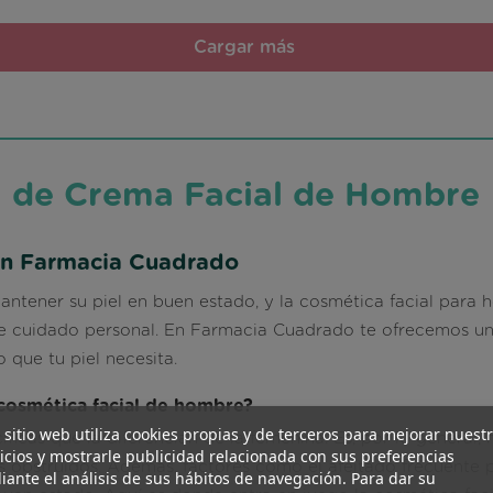
Cargar más
l de Crema Facial de Hombre
en Farmacia Cuadrado
ener su piel en buen estado, y la cosmética facial para h
 de cuidado personal. En Farmacia Cuadrado te ofrecemos u
 que tu piel necesita.
 cosmética facial de hombre?
 sitio web utiliza cookies propias y de terceros para mejorar nuest
cíficas que la diferencian de la femenina. Es, por lo genera
icios y mostrarle publicidad relacionada con sus preferencias
os obstruidos. Además, factores como el afeitado frecuente p
ante el análisis de sus hábitos de navegación. Para dar su