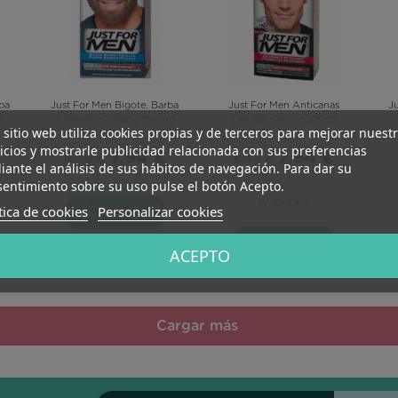
ba
Just For Men Bigote, Barba
Just For Men Anticanas
J
o
Y Patillas Castaño Oscuro
Castaño Oscuro 100ml
 sitio web utiliza cookies propias y de terceros para mejorar nuest
30ml
icios y mostrarle publicidad relacionada con sus preferencias
7,94 €
7,94 €
9,00 €
8,64 €
ante el análisis de sus hábitos de navegación. Para dar su
entimiento sobre su uso pulse el botón Acepto.
(1 reviews)
(0 reviews)
tica de cookies
Personalizar cookies
Añadir
Añadir
ACEPTO
Cargar más