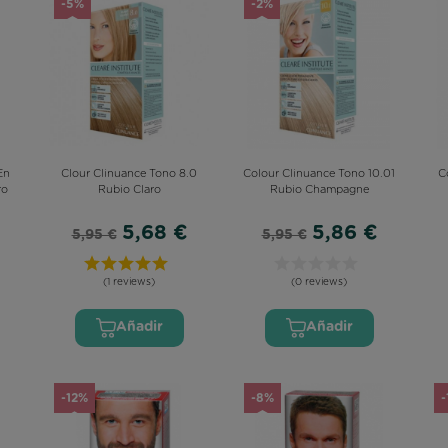
-5%
-2%
En
Clour Clinuance Tono 8.0
Colour Clinuance Tono 10.01
C
ro
Rubio Claro
Rubio Champagne
5,68 €
5,86 €
5,95 €
5,95 €
(1 reviews)
(0 reviews)
Añadir
Añadir
-12%
-8%
-