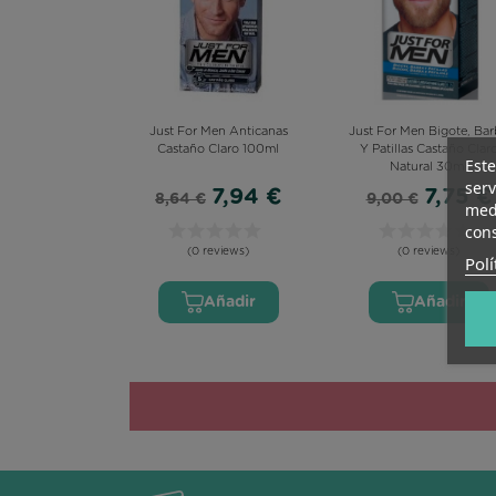
Just For Men Anticanas
Just For Men Bigote, Bar
Castaño Claro 100ml
Y Patillas Castaño Clar
Este
Natural 30ml
serv
7,94 €
7,75 €
8,64 €
9,00 €
medi
cons
(0 reviews)
(0 reviews)
Polí
Añadir
Añadir