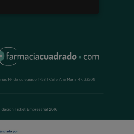
ias Nº de colegiado 1758 | Calle Ana María 47, 33209
idación Ticket Empresarial 2016