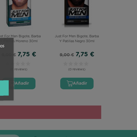
ust For Men Bigote, Barba
Just For Men Bigote, Barba
Y Patillas Moreno 30ml
Y Patillas Negro 30ml
ros
7,75 €
7,75 €
9,00 €
9,00 €
(0 reviews)
(0 reviews)
Añadir
Añadir