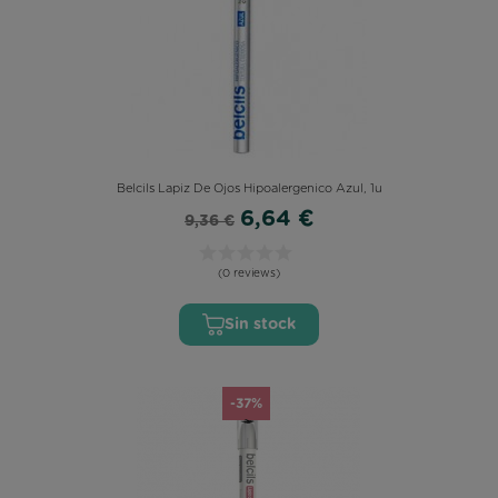
Belcils Lapiz De Ojos Hipoalergenico Azul, 1u
6,64 €
9,36 €
(0 reviews)
Sin stock
-37%