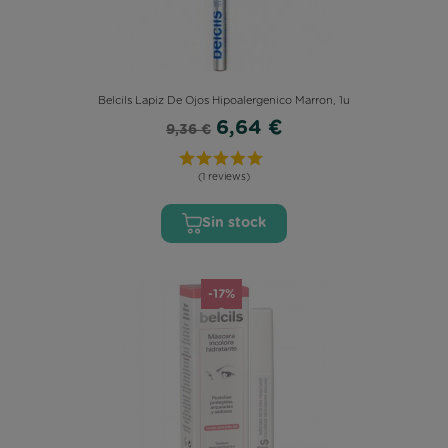
Belcils Lapiz De Ojos Hipoalergenico Marron, 1u
6,64 €
9,36 €
(1 reviews)
Sin stock
-17%