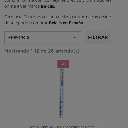
comprar online con los mejores precios y promociones
online en la marca
Belcils
.
Farmacia Cuadrado es una de las parafarmacias online
donde podrá comprar
Belcils
en España
.

FILTRAR
Relevancia
Mostrando 1-12 de 26 artículo(s)
-31%
Belcils Lapiz De Ojos Hipoalergenico Negro, 1u