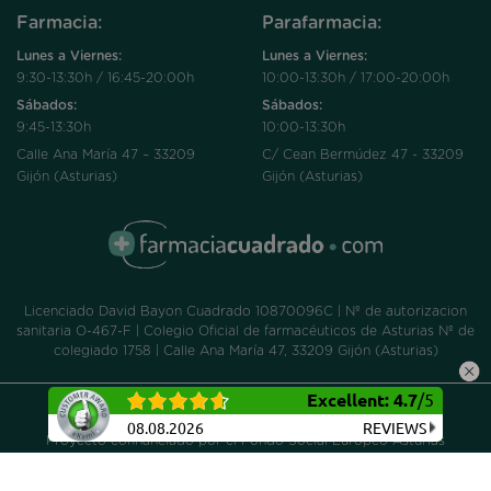
Farmacia:
Parafarmacia:
Lunes a Viernes:
Lunes a Viernes:
9:30-13:30h / 16:45-20:00h
10:00-13:30h / 17:00-20:00h
Sábados:
Sábados:
9:45-13:30h
10:00-13:30h
Calle Ana María 47 – 33209
C/ Cean Bermúdez 47 - 33209
Gijón (Asturias)
Gijón (Asturias)
Licenciado David Bayon Cuadrado 10870096C | Nº de autorizacion
sanitaria O-467-F | Colegio Oficial de farmacéuticos de Asturias Nº de
colegiado 1758 | Calle Ana María 47, 33209 Gijón (Asturias)
Excellent
:
4.7
/
5
Aviso legal
|
Política de privacidad
|
Política de cookies
08.08.2026
REVIEWS
Proyecto cofinanciado por el Fondo Social Europeo Asturias
2014/2020, dentro de la operación de Consolidación Ticket
Empresarial 2016