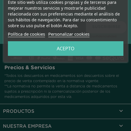
Este sitio web utiliza cookies propias y de terceros para
SUSCRÍBETE A NUESTRA NEWSLETTER
mejorar nuestros servicios y mostrarle publicidad
Suscríbete y mantente informado
relacionada con sus preferencias mediante el análisis de
sus hábitos de navegación. Para dar su consentimiento
sobre su uso pulse el botón Acepto.
Política de cookies
Personalizar cookies
Acepto las condiciones generales y la política de confidencialidad
ACEPTO
Precios & Servicios
*Todos los descuentos en medicamentos son descuentos sobre el
precio de venta contemplado en la normativa vigente.
**La normativa no permite la venta a distancia de medicamentos
sujetos a prescripción ni la comercialización posterior de los
medicamentos adquiridos por esta vía.

PRODUCTOS

NUESTRA EMPRESA