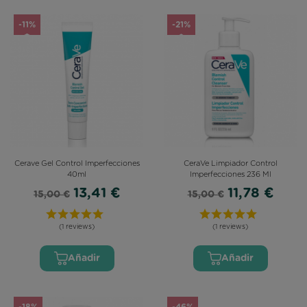
-11%
-21%
Cerave Gel Control Imperfecciones
CeraVe Limpiador Control
40ml
Imperfecciones 236 Ml
13,41 €
11,78 €
15,00 €
15,00 €
(1 reviews)
(1 reviews)
Añadir
Añadir
-18%
-46%