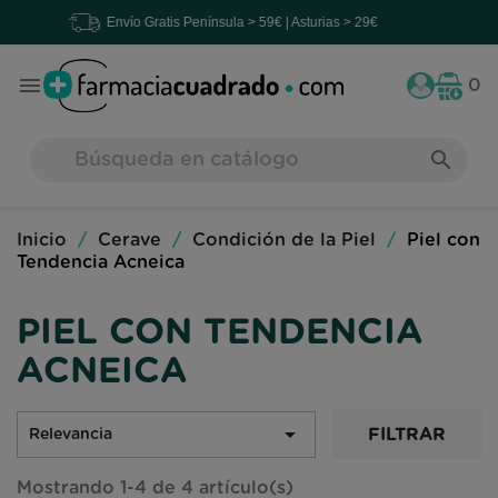
Envío Gratis
Península > 59€ | Asturias > 29€

0
search
Inicio
Cerave
Condición de la Piel
Piel con
Tendencia Acneica
PIEL CON TENDENCIA
ACNEICA

FILTRAR
Relevancia
Mostrando 1-4 de 4 artículo(s)