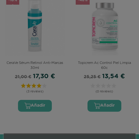
CeraVe Sérum Retinol Anti-Marcas
Topicrem Ac Control Piel Limpia
30ml
60c
17,30 €
13,54 €
21,00 €
25,25 €
(3 reviews)
(0 reviews)
Añadir
Añadir