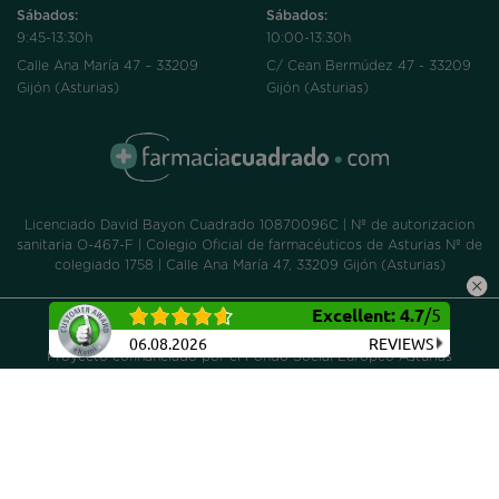
Sábados:
Sábados:
9:45-13:30h
10:00-13:30h
Calle Ana María 47 – 33209
C/ Cean Bermúdez 47 - 33209
Gijón (Asturias)
Gijón (Asturias)
Licenciado David Bayon Cuadrado 10870096C | Nº de autorizacion
sanitaria O-467-F | Colegio Oficial de farmacéuticos de Asturias Nº de
colegiado 1758 | Calle Ana María 47, 33209 Gijón (Asturias)
Excellent
:
4.7
/
5
Aviso legal
|
Política de privacidad
|
Política de cookies
06.08.2026
REVIEWS
Proyecto cofinanciado por el Fondo Social Europeo Asturias
2014/2020, dentro de la operación de Consolidación Ticket
Empresarial 2016