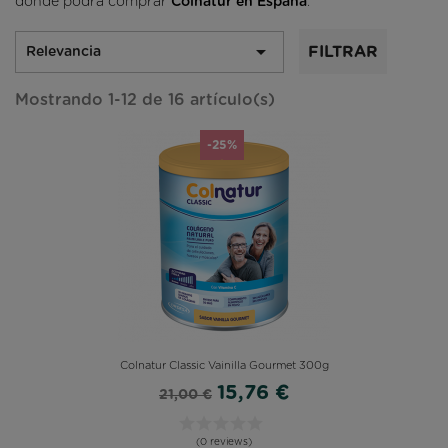
donde podrá comprar
Colnatur en España
.

FILTRAR
Relevancia
Mostrando 1-12 de 16 artículo(s)
-25%
Colnatur Classic Vainilla Gourmet 300g
15,76 €
21,00 €
(0 reviews)