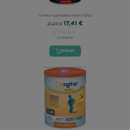
Colnatur Sport Sabor Neutro 330g
17,41 €
21,27 €
(0 reviews)
Añadir
-8%