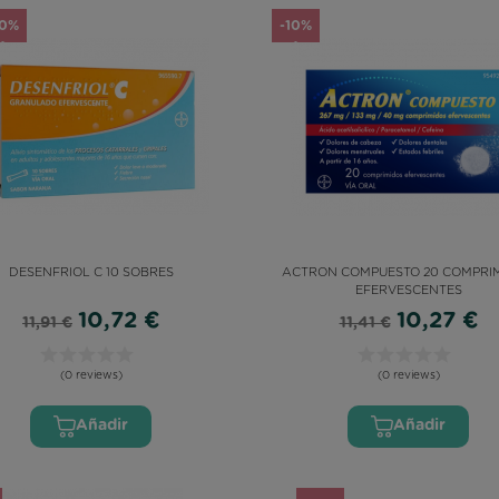
10%
-10%
DESENFRIOL C 10 SOBRES
ACTRON COMPUESTO 20 COMPRI
EFERVESCENTES
10,72 €
10,27 €
11,91 €
11,41 €
(0 reviews)
(0 reviews)
Añadir
Añadir