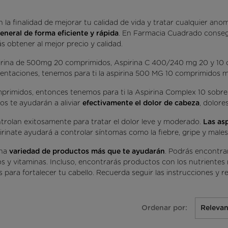
la finalidad de mejorar tu calidad de vida y tratar cualquier ano
eneral de forma eficiente y rápida
. En Farmacia Cuadrado conseg
s obtener al mejor precio y calidad.
pirina de 500mg 20 comprimidos, Aspirina C 400/240 mg 20 y 1
esentaciones, tenemos para ti la aspirina 500 MG 10 comprimidos m
primidos, entonces tenemos para ti la Aspirina Complex 10 sobre
s te ayudarán a aliviar
efectivamente el dolor de cabeza
, dolore
trolan exitosamente para tratar el dolor leve y moderado.
Las as
inate ayudará a controlar síntomas como la fiebre, gripe y males
una
variedad de productos más que te ayudarán
. Podrás encontra
s y vitaminas. Incluso, encontrarás productos con los nutrientes 
es para fortalecer tu cabello. Recuerda seguir las instrucciones 
Ordenar por:
Relevan