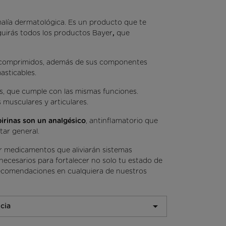
malía dermatológica. Es un producto que te
uirás todos los productos Bayer
,
que
0 comprimidos, además de sus componentes
asticables.
s, que cumple con las mismas funciones.
s musculares y articulares.
pirinas son un analgésico
, antinflamatorio que
tar general.
r medicamentos que aliviarán sistemas
necesarios para fortalecer no solo tu estado de
y recomendaciones en cualquiera de nuestros

cia