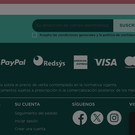
Acepto las condiciones generales y la política de confiden
 sobre el precio de venta contemplado en la normativa vigente.
camentos sujetos a prescripción ni la comercialización posterior de los me
A
SU CUENTA
SÍGUENOS
V
Seguimiento del pedido
Facebook
Twitter
Instag
Iniciar sesión
Crear una cuenta