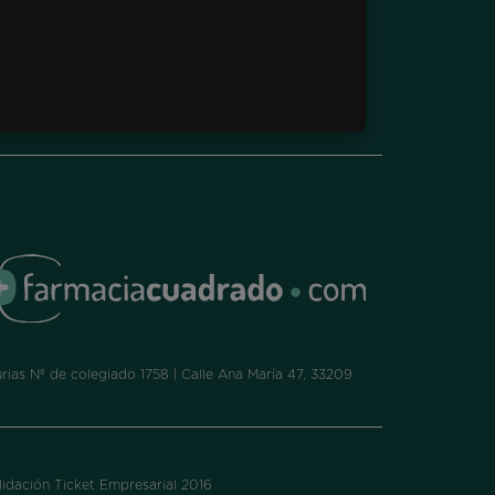
ias Nº de colegiado 1758 | Calle Ana María 47, 33209
idación Ticket Empresarial 2016