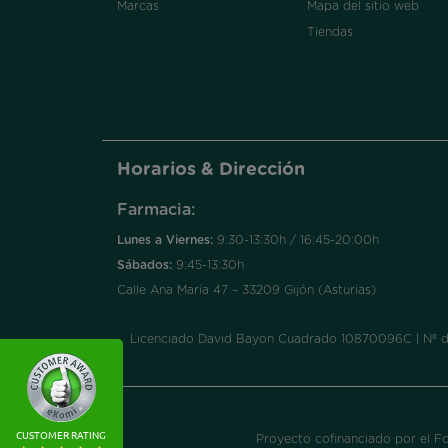
Marcas
Mapa del sitio web
Tiendas
Horarios & Dirección
Farmacia:
Lunes a Viernes:
9:30-13:30h / 16:45-20:00h
Sábados:
9:45-13:30h
Calle Ana María 47 – 33209 Gijón (Asturias)
Licenciado David Bayon Cuadrado 10870096C | Nº de a
CUSTOMER RATING
Proyecto cofinanciado por el F