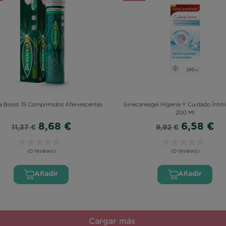
a Boost 15 Comprimidos Afervescentes
Ginecanesgel Higiene Y Cuidado Íntim
200 Ml
8,68 €
6,58 €
11,37 €
9,92 €
(0 reviews)
(0 reviews)
Añadir
Añadir
Cargar más