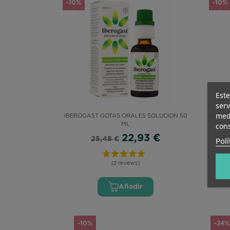
-10%
-10%
Este
serv
medi
IBEROGAST GOTAS ORALES SOLUCION 50
IBERO
cons
ML
22,93 €
Polí
25,48 €
(2 reviews)
Añadir
-10%
-24%