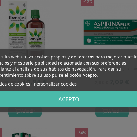
-10%
 sitio web utiliza cookies propias y de terceros para mejorar nuest
icios y mostrarle publicidad relacionada con sus preferencias
ante el análisis de sus hábitos de navegación. Para dar su
GAST GOTAS ORALES SOLUCION 100
Aspirina Plus 500/50 Mg ,20 C
entimiento sobre su uso pulse el botón Acepto.
ML
40,94 €
7,09 €
tica de cookies
Personalizar cookies
45,49 €
7,88 €
ACEPTO
(0 reviews)
(0 reviews)
Añadir
Añadir
-34%