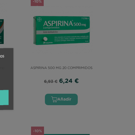
-10%
ros
omp
ASPIRINA 500 MG 20 COMPRIMIDOS
6,24 €
6,93 €
(3 reviews)
Añadir
-10%