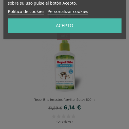
sobre su uso pulse el botón Acepto.
(2 reviews)
Política de cookies
Personalizar cookies
Añadir
ACEPTO
-46%
Repel Bite Insectos Familiar Spray 100ml
6,14 €
11,29 €
(0 reviews)