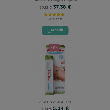
Oftan Macula Omega 90 Capsulas
37,38 €
50,12 €
(3 reviews)
Añadir
-31%
After Bite Original, 14 Ml
5,24 €
7,61 €