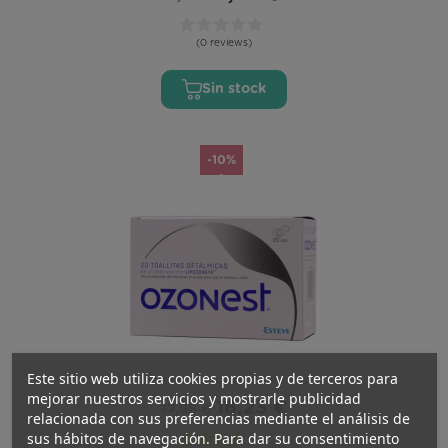
(0 reviews)
Sin stock
-10%
Este sitio web utiliza cookies propias y de terceros para
Ozonest 20 Toallitas Oftálmicas
mejorar nuestros servicios y mostrarle publicidad
16,23 €
17,95 €
relacionada con sus preferencias mediante el análisis de
sus hábitos de navegación. Para dar su consentimiento