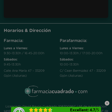
Horarios & Dirección
Farmacia:
Parafarmacia:
Lunes a Viernes:
Lunes a Viernes:
9:30-13:30h / 16:45-20:00h
10:00-13:30h / 17:00-20:00h
Sábados:
Sábados:
9:45-13:30h
10:00-13:30h
Calle Ana María 47 – 33209
C/ Cean Bermúdez 47 - 33209
Gijón (Asturias)
Gijón (Asturias)
Licenciado David Bayon Cuadrado 10870096C | Nº de autorizacion
Excellent
:
4.7
/
5
sanitaria O-467-F | Colegio Oficial de farmacéuticos de Asturias Nº de