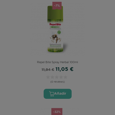
-7%
Repel Bite Spray Herbal 100ml
11,05 €
11,94 €
(0 reviews)
Añadir
-32%