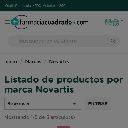
s
Península > 59€ | Asturias > 29€

0
search
Inicio
Marcas
Novartis
Listado de productos por
marca Novartis

FILTRAR
Relevancia
Mostrando 1-5 de 5 artículo(s)