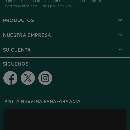
sujetos a prescripción ni la comercialización posterior de los
medicamentos adquiridos por esta vía.

PRODUCTOS

NUESTRA EMPRESA

SU CUENTA
SÍGUENOS
Facebook
Twitter
Instagram
VISITA NUESTRA PARAFARMACIA