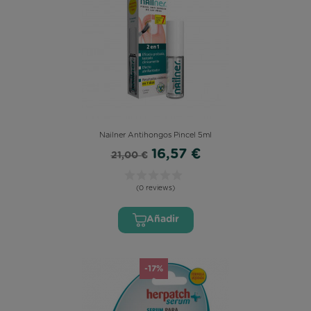
Nailner Antihongos Pincel 5ml
16,57 €
21,00 €
(0 reviews)
Añadir
-17%