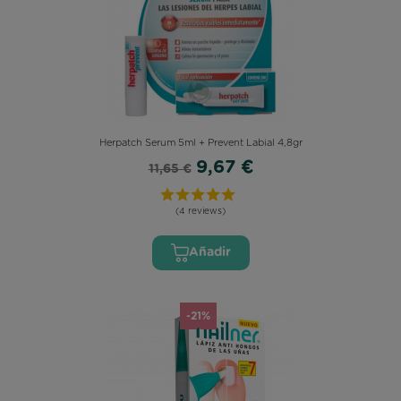
Herpatch Serum 5ml + Prevent Labial 4,8gr
9,67 €
11,65 €
(4 reviews)
Añadir
-21%