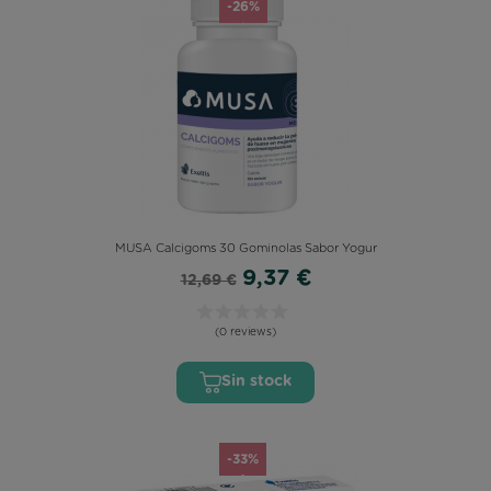
-26%
MUSA Calcigoms 30 Gominolas Sabor Yogur
9,37 €
12,69 €
(0 reviews)
Sin stock
-33%