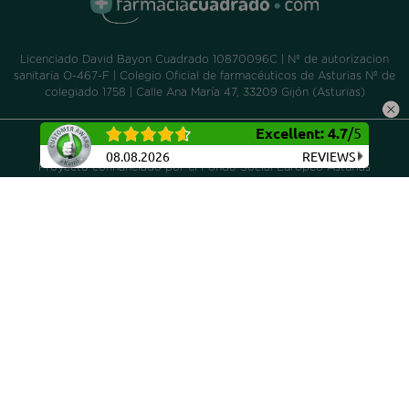
Licenciado David Bayon Cuadrado 10870096C | Nº de autorizacion
sanitaria O-467-F | Colegio Oficial de farmacéuticos de Asturias Nº de
colegiado 1758 | Calle Ana María 47, 33209 Gijón (Asturias)
Excellent
:
4.7
/
5
Aviso legal
|
Política de privacidad
|
Política de cookies
08.08.2026
REVIEWS
Proyecto cofinanciado por el Fondo Social Europeo Asturias
2014/2020, dentro de la operación de Consolidación Ticket
Empresarial 2016