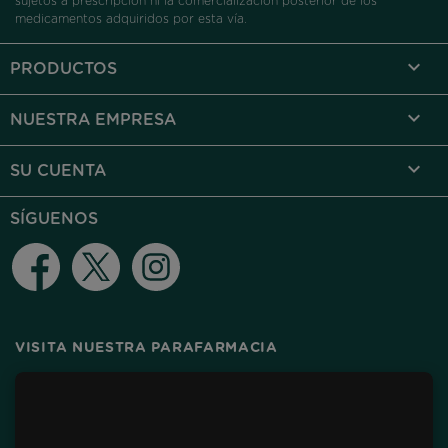
sujetos a prescripción ni la comercialización posterior de los
medicamentos adquiridos por esta vía.

PRODUCTOS

NUESTRA EMPRESA

SU CUENTA
SÍGUENOS
Facebook
Twitter
Instagram
VISITA NUESTRA PARAFARMACIA