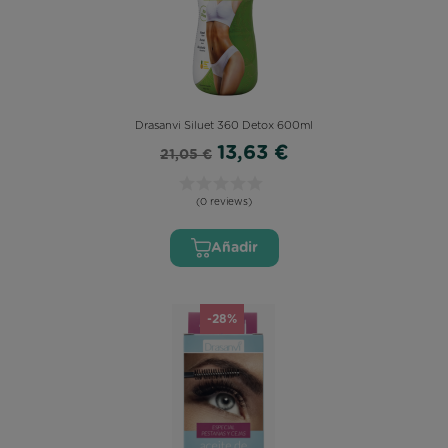
Drasanvi Siluet 360 Detox 600ml
13,63 €
21,05 €
(0 reviews)
Añadir
-28%