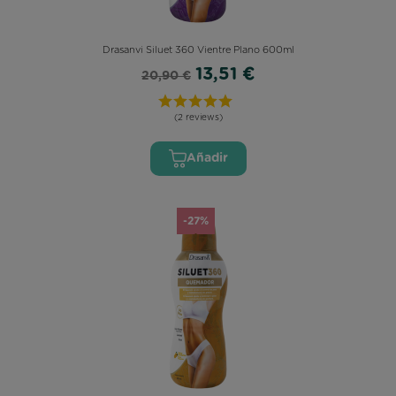
Drasanvi Siluet 360 Vientre Plano 600ml
13,51 €
20,90 €
(2 reviews)
Añadir
-27%