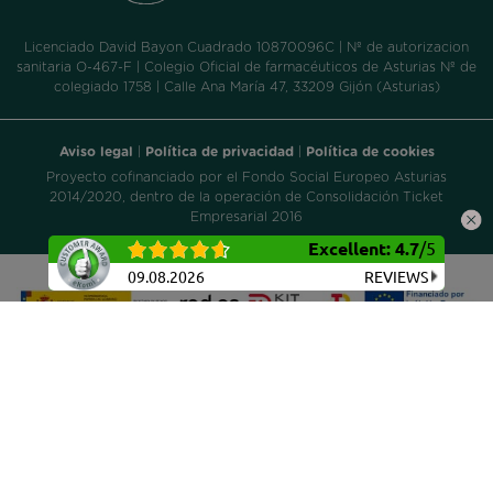
Licenciado David Bayon Cuadrado 10870096C | Nº de autorizacion
sanitaria O-467-F | Colegio Oficial de farmacéuticos de Asturias Nº de
colegiado 1758 | Calle Ana María 47, 33209 Gijón (Asturias)
Aviso legal
|
Política de privacidad
|
Política de cookies
Proyecto cofinanciado por el Fondo Social Europeo Asturias
2014/2020, dentro de la operación de Consolidación Ticket
Empresarial 2016
Excellent
:
4.7
/
5
09.08.2026
REVIEWS