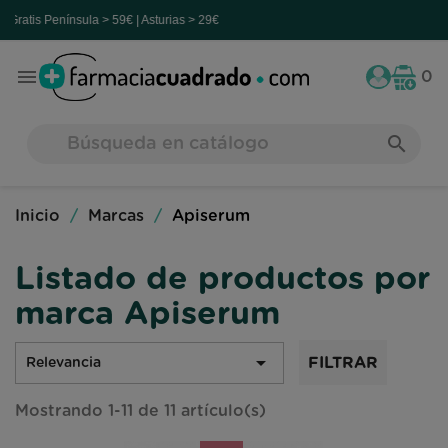
la > 59€ | Asturias > 29€

0
search
Inicio
Marcas
Apiserum
Listado de productos por
marca Apiserum

FILTRAR
Relevancia
Mostrando 1-11 de 11 artículo(s)