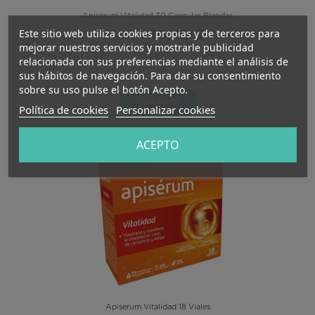
Apiserum Vitalidad 30 Capsulas Blandas
Este sitio web utiliza cookies propias y de terceros para
10,49 €
12,96 €
mejorar nuestros servicios y mostrarle publicidad
relacionada con sus preferencias mediante el análisis de
(0 reviews)
sus hábitos de navegación. Para dar su consentimiento
sobre su uso pulse el botón Acepto.
Añadir
Política de cookies
Personalizar cookies
ACEPTO
-14%
Apiserum Vitalidad 18 Viales