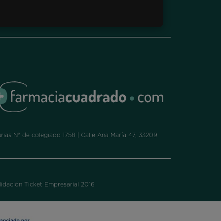
ias Nº de colegiado 1758 | Calle Ana María 47, 33209
idación Ticket Empresarial 2016