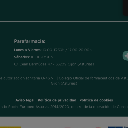
Parafarmacia:
Lunes a Viernes:
10:00-13:30h / 17:00-20:00h
Sábados:
10:00-13:30h
C/ Cean Bermúdez 47 - 33209 Gijón (Asturias)
utorizacion sanitaria O-467-F | Colegio Oficial de farmacéuticos de Astur
Gijón (Asturias)
Aviso legal
|
Política de privacidad
|
Política de cookies
ondo Social Europeo Asturias 2014/2020, dentro de la operación de Consol