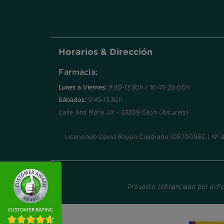
Horarios & Dirección
Farmacia:
Lunes a Viernes:
9:30-13:30h / 16:45-20:00h
Sábados:
9:45-13:30h
Calle Ana María 47 – 33209 Gijón (Asturias)
Licenciado David Bayon Cuadrado 10870096C | Nº de a
Proyecto cofinanciado por el F
CUSTOMER RATING