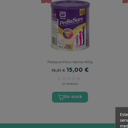
OMEGA 3
Pediasure Polvo Vainilla 400g
15,00 €
16,31 €
(0 reviews)
Sin stock
Este
serv
medi