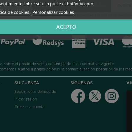
entimiento sobre su uso pulse el botón Acepto.
tica de cookies
Personalizar cookies
Acepto las condiciones generales y la política de confiden
ACEPTO
 sobre el precio de venta contemplado en la normativa vigente.
camentos sujetos a prescripción ni la comercialización posterior de los me
A
SU CUENTA
SÍGUENOS
V
Seguimiento del pedido
Facebook
Twitter
Instag
Iniciar sesión
Crear una cuenta