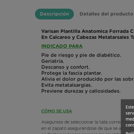
Descripción
Detalles del producto
Varisan Plantilla Anatomica Forrada 
En Calcareo y Cabezas Metatarsales T
INDICADO PARA
Pie de riesgo y pie de diabético.
Geriatría.
Descanso y confort.
Protege la fascia plantar.
Alivia el dolor producido por las sob
Evita metatalsargias.
Previene durezas y callosidades.
Este
CÓMO SE USA
serv
medi
Asegurese de seleccionar la talla correcta.Colo
cons
en el zapato asegurándose de que se ajusta
Polí