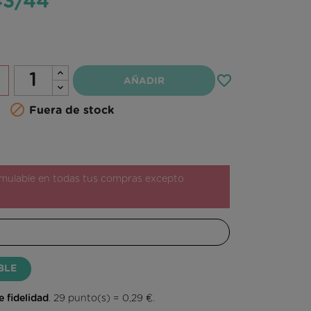
43/44
favorite_border
AÑADIR

Fuera de stock
ulable en todas tus compras excepto
BLE
 fidelidad
.
29
punto(s) =
0,29 €
.