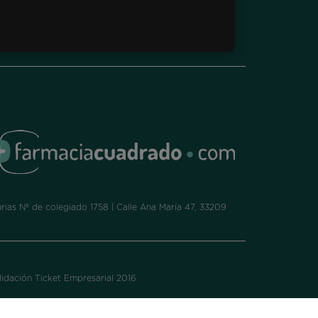
ias Nº de colegiado 1758 | Calle Ana María 47, 33209
idación Ticket Empresarial 2016