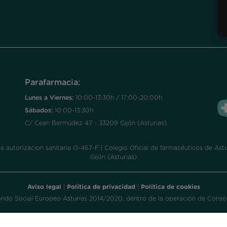
Parafarmacia:
Lunes a Viernes:
10:00-13:30h / 17:00-20:00h
Sábados:
10:00-13:30h
C/ Cean Bermúdez 47 - 33209 Gijón (Asturias)
utorizacion sanitaria O-467-F | Colegio Oficial de farmacéuticos de Astur
Gijón (Asturias)
Aviso legal
|
Política de privacidad
|
Política de cookies
ondo Social Europeo Asturias 2014/2020, dentro de la operación de Consol