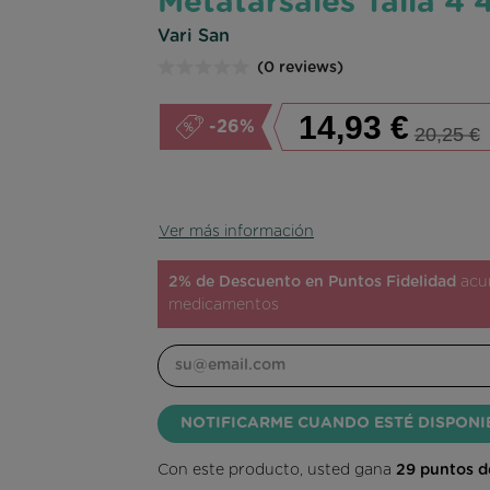
Metatarsales Talla 4 
Vari San
(0 reviews)
14,93 €
-26%
20,25 €
Ver más información
2% de Descuento en Puntos Fidelidad
acum
medicamentos
NOTIFICARME CUANDO ESTÉ DISPONI
Con este producto, usted gana
29
puntos de