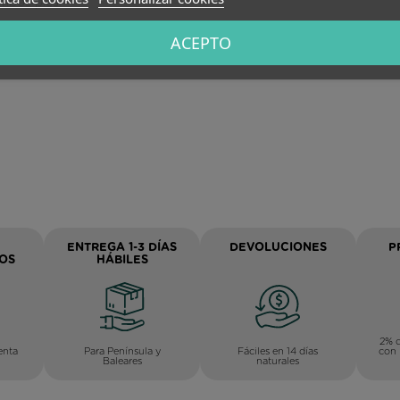
ambos pies.
ACEPTO
ENTREGA 1-3 DÍAS
DEVOLUCIONES
P
OS
HÁBILES
2% d
Para Península y
Fáciles en 14 días
enta
con 
Baleares
naturales