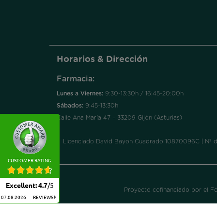
Horarios & Dirección
Farmacia:
Lunes a Viernes:
9:30-13:30h / 16:45-20:00h
Sábados:
9:45-13:30h
Calle Ana María 47 – 33209 Gijón (Asturias)
Licenciado David Bayon Cuadrado 10870096C | Nº de a
CUSTOMER RATING
Excellent
:
4.7
/
5
Proyecto cofinanciado por el F
07.08.2026
REVIEWS