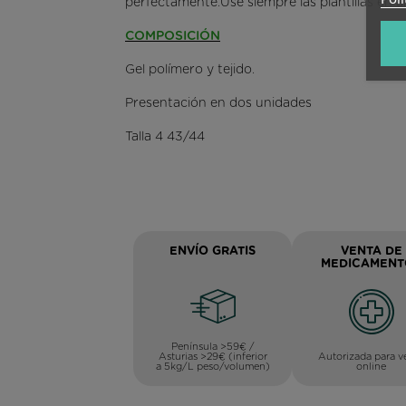
perfectamente.Use siempre las plantillas en 
COMPOSICIÓN
Gel polímero y tejido.
Presentación en dos unidades
Talla 4 43/44
ENVÍO GRATIS
VENTA DE
MEDICAMENT
Península >59€ /
Asturias >29€ (inferior
Autorizada para v
a 5kg/L peso/volumen)
online