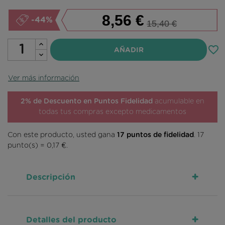
8,56 €
-44%
15,40 €
favorite_border
AÑADIR
Ver más información
2% de Descuento en Puntos Fidelidad
acumulable en
todas tus compras excepto medicamentos
Con este producto, usted gana
17
puntos de fidelidad
.
17
punto(s) =
0,17 €
.
+
Descripción
+
Detalles del producto