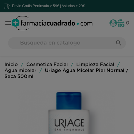
Envío Gratis
Península > 59€ | Asturias > 29€

0
search
Inicio
Cosmetica Facial
Limpieza Facial
Agua micelar
Uriage Agua Micelar Piel Normal /
Seca 500ml