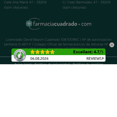
Calle Ana María 47 – 33209
C/ Cean Bermúdez 47 - 33209
Gijón (Asturias)
Gijón (Asturias)
Licenciado David Bayon Cuadrado 10870096C | Nº de autorizacion
sanitaria O-467-F | Colegio Oficial de farmacéuticos de Asturias Nº de
colegiado 1758 | Calle Ana María 47, 33209 Gijón (Asturias)
Excellent
:
4.7
/
5
06.08.2026
REVIEWS
Aviso legal
|
Política de privacidad
|
Política de cookies
Proyecto cofinanciado por el Fondo Social Europeo Asturias
2014/2020, dentro de la operación de Consolidación Ticket
Empresarial 2016