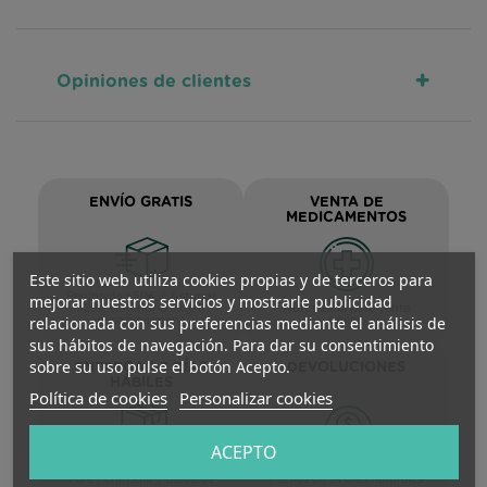
+
Opiniones de clientes
ENVÍO GRATIS
VENTA DE
MEDICAMENTOS
Este sitio web utiliza cookies propias y de terceros para
Península >59€ / Asturias
mejorar nuestros servicios y mostrarle publicidad
>29€ (inferior a 5kg/L
Autorizada para venta
relacionada con sus preferencias mediante el análisis de
peso/volumen)
online
sus hábitos de navegación. Para dar su consentimiento
sobre su uso pulse el botón Acepto.
ENTREGA 1-3 DÍAS
DEVOLUCIONES
HÁBILES
Política de cookies
Personalizar cookies
ACEPTO
Para Península y Baleares
Fáciles en 14 días naturales