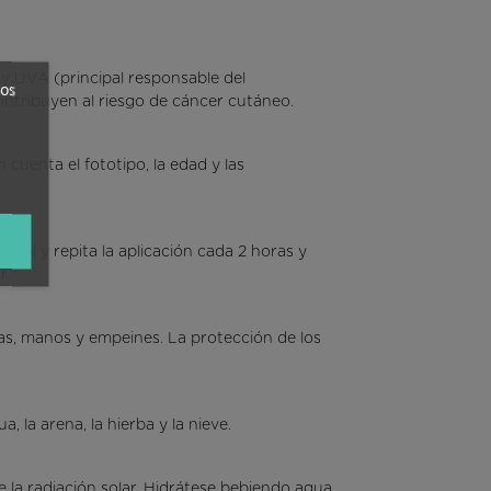
 y UVA (principal responsable del
ros
ontribuyen al riesgo de cáncer cutáneo.
 cuenta el fototipo, la edad y las
 sol y repita la aplicación cada 2 horas y
r.
ejas, manos y empeines. La protección de los
, la arena, la hierba y la nieve.
e la radiación solar. Hidrátese bebiendo agua