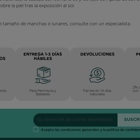
re la piel tras la exposición al sol.
 el tamaño de manchas o lunares, consulte con un especialista.
ENTREGA 1-3 DÍAS
DEVOLUCIONES
P
OS
HÁBILES
2% d
Para Península y
Fáciles en 14 días
enta
con 
Baleares
naturales
Acepto las condiciones generales y la política de confiden