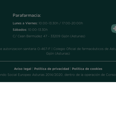
Parafarmacia:
Lunes a Viernes:
10:00-13:30h / 17:00-20:00h
Sábados:
10:00-13:30h
C/ Cean Bermúdez 47 - 33209 Gijón (Asturias)
utorizacion sanitaria O-467-F | Colegio Oficial de farmacéuticos de Astur
Gijón (Asturias)
Aviso legal
|
Política de privacidad
|
Política de cookies
ondo Social Europeo Asturias 2014/2020, dentro de la operación de Consol