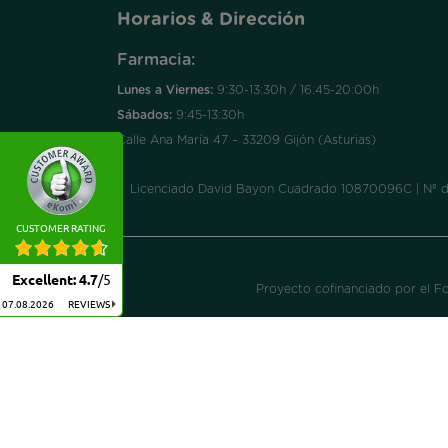
Horarios & Dirección
Farmacia:
Lunes a Viernes:
9:30-13:30h / 16:45-20:00h
Sábados:
9:45-13:30h
Calle Ana María 47 – 33209 Gijón (Asturias)
Licenciado David Bayon Cuadrado 10870096C | Nº de a
CUSTOMER RATING
Excellent
:
4.7
/
5
Proyecto cofinanciado por el F
07.08.2026
REVIEWS