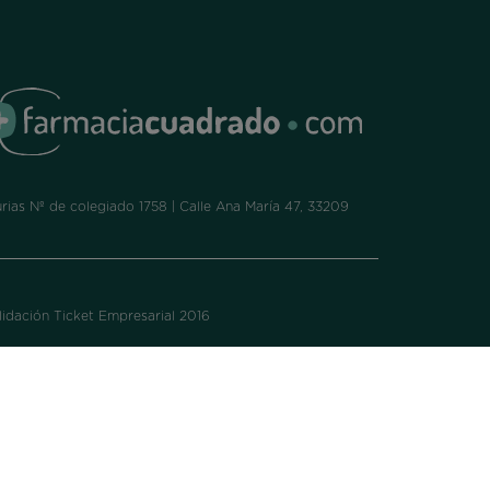
ias Nº de colegiado 1758 | Calle Ana María 47, 33209
idación Ticket Empresarial 2016