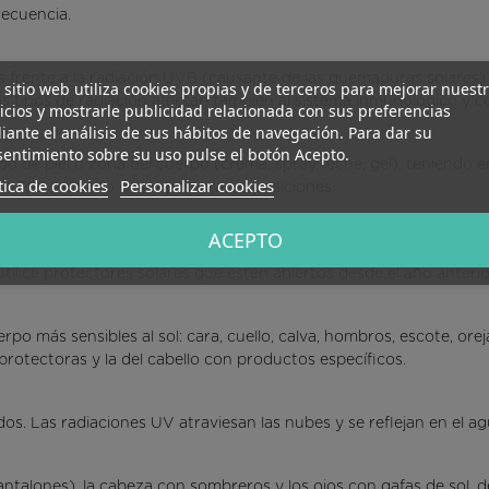
recuencia.
os frente a la radiación UVB (causante de las quemaduras solares)
 sitio web utiliza cookies propias y de terceros para mejorar nuest
os tipos de radiación afectan también al sistema inmunológico y c
icios y mostrarle publicidad relacionada con sus preferencias
ante el análisis de sus hábitos de navegación. Para dar su
entimiento sobre su uso pulse el botón Acepto.
o de piel o zona del cuerpo (crema, spray, leche, gel), teniendo en
tica de cookies
Personalizar cookies
un FPS más alto en las primeras exposiciones.
ACEPTO
rmemente sobre la piel seca, media hora antes de la exposición al
tilice protectores solares que estén abiertos desde el año anterio
rpo más sensibles al sol: cara, cuello, calva, hombros, escote, or
protectoras y la del cabello con productos específicos.
dos. Las radiaciones UV atraviesan las nubes y se reflejan en el agua
antalones), la cabeza con sombreros y los ojos con gafas de sol, d