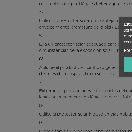
resistentes al agua. Hágales beber agua con f
4º
Utilice un protector solar que proteja al men
Este
envejecimiento prematuro de la piel). Estos d
serv
medi
5º
cons
Elija un protector solar adecuado para cada tip
Polí
circunstancias de la exposición solar. Emplee 
6º
Aplique el producto en cantidad generosa unifo
después de transpirar, bañarse o secarse. No u
7º
Extreme las precauciones en las partes del cue
labios se debe hacer con lápices o barras foto
8º
Utilice el protector solar incluso en días nubla
9º
Proteja también la piel con ropa (camisetas, p