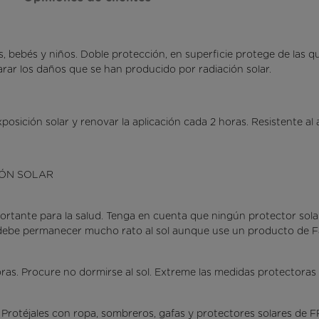
, bebés y niños. Doble protección, en superficie protege de las
parar los daños que se han producido por radiación solar.
osición solar y renovar la aplicación cada 2 horas. Resistente al
IÓN SOLAR
portante para la salud. Tenga en cuenta que ningún protector solar
o debe permanecer mucho rato al sol aunque use un producto de Fa
horas. Procure no dormirse al sol. Extreme las medidas protectoras en
Protéjales con ropa, sombreros, gafas y protectores solares de FP