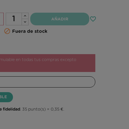
favorite_border
AÑADIR

Fuera de stock
ulable en todas tus compras excepto
BLE
 fidelidad
.
35
punto(s) =
0,35 €
.