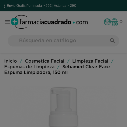
vío Gratis
Península > 59€ | Asturias > 29€

0
search
Inicio
Cosmetica Facial
Limpieza Facial
Espumas de Limpieza
Sebamed Clear Face
Espuma Limpiadora, 150 ml