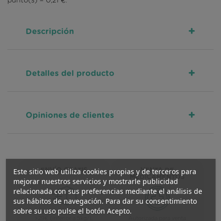
punto(s) =
0,21 €
.
+
Descripción
+
Detalles del producto
+
Opiniones de clientes
Este sitio web utiliza cookies propias y de terceros para
ENVÍO GRATIS
VENTA DE
MEDICAMENTOS
mejorar nuestros servicios y mostrarle publicidad
relacionada con sus preferencias mediante el análisis de
sus hábitos de navegación. Para dar su consentimiento
sobre su uso pulse el botón Acepto.
Península >59€ / Asturias
>29€ (inferior a 5kg/L
Autorizada para venta