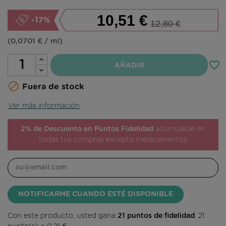
10,51 €
-17%
12,80 €
(0,0701 € / ml)
favorite_border
AÑADIR

Fuera de stock
Ver más información
2% de Descuento en Puntos Fidelidad
acumulable en
todas tus compras excepto medicamentos
NOTIFICARME CUANDO ESTÉ DISPONIBLE
Con este producto, usted gana
21
puntos de fidelidad
.
21