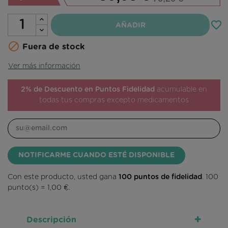
favorite_border
AÑADIR

Fuera de stock
Ver más información
2% de Descuento en Puntos Fidelidad
acumulable en
todas tus compras excepto medicamentos
NOTIFICARME CUANDO ESTÉ DISPONIBLE
Con este producto, usted gana
100
puntos de fidelidad
.
100
punto(s) =
1,00 €
.
+
Descripción