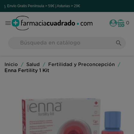
ío Gratis
Península > 59€ | Asturias > 29€

0
search
Inicio
Salud
Fertilidad y Preconcepción
Enna Fertility 1 Kit