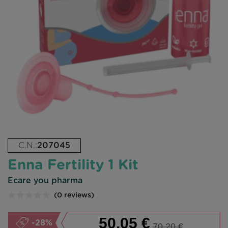
C.N.:
207045
Enna Fertility 1 Kit
Ecare you pharma
(0 reviews)
50,05 €
-28%
70,20 €