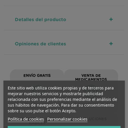
+
Detalles del producto
+
Opiniones de clientes
ENVÍO GRATIS
VENTA DE
MEDICAMENTOS
Este sitio web utiliza cookies propias y de terceros para
mejorar nuestros servicios y mostrarle publicidad
relacionada con sus preferencias mediante el análisis de
Península >59€ / Asturias
>29€ (inferior a 5kg/L
Autorizada para venta
sus hábitos de navegación. Para dar su consentimiento
peso/volumen)
online
sobre su uso pulse el botón Acepto.
Política de cookies
Personalizar cookies
ENTREGA 1-3 DÍAS
DEVOLUCIONES
HÁBILES