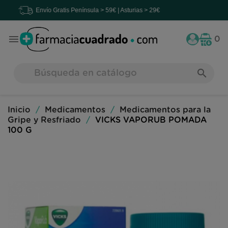
Envío Gratis
Península > 59€ | Asturias > 29€

0
search
Inicio
Medicamentos
Medicamentos para la
Gripe y Resfriado
VICKS VAPORUB POMADA
100 G