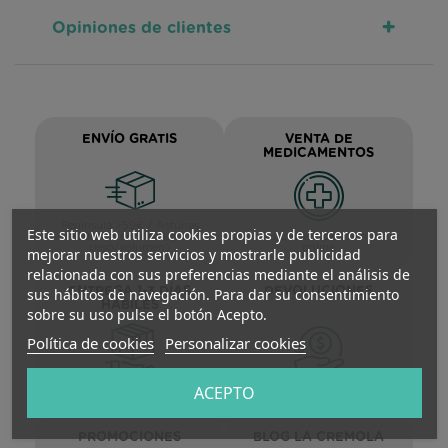
+
Opiniones de clientes
ENVÍO GRATIS
VENTA DE
MEDICAMENTOS
Península >59€ / Asturias
Este sitio web utiliza cookies propias y de terceros para
>29€ (inferior a 5kg/L
Autorizada para venta
peso/volumen)
online
mejorar nuestros servicios y mostrarle publicidad
relacionada con sus preferencias mediante el análisis de
sus hábitos de navegación. Para dar su consentimiento
ENTREGA 1-3 DÍAS
DEVOLUCIONES
HÁBILES
sobre su uso pulse el botón Acepto.
Política de cookies
Personalizar cookies
ACEPTO
Para Península y Baleares
Fáciles en 14 días naturales
PROMOCIONES
BLOG LA CREMOLA