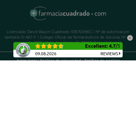
Licenciado David Bayon Cuadrado 10870096C | Nº de autorizacion
sanitaria O-467-F | Colegio Oficial de farmacéuticos de Asturias Nº de
colegiado 1758 | Calle Ana María 47, 33209 Gijón (Asturias)
Excellent
:
4.7
/
5
09.08.2026
REVIEWS
Aviso legal
|
Política de privacidad
|
Política de cookies
Proyecto cofinanciado por el Fondo Social Europeo Asturias
2014/2020, dentro de la operación de Consolidación Ticket
Empresarial 2016