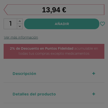
13,94 €
favorite_border
AÑADIR
Ver más información
2% de Descuento en Puntos Fidelidad
acumulable en
todas tus compras excepto medicamentos
+
Descripción
+
Detalles del producto