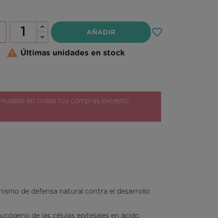
favorite_border
AÑADIR

Últimas unidades en stock
ulable en todas tus compras excepto
nismo de defensa natural contra el desarrollo
ucógeno de las células epiteliales en ácido