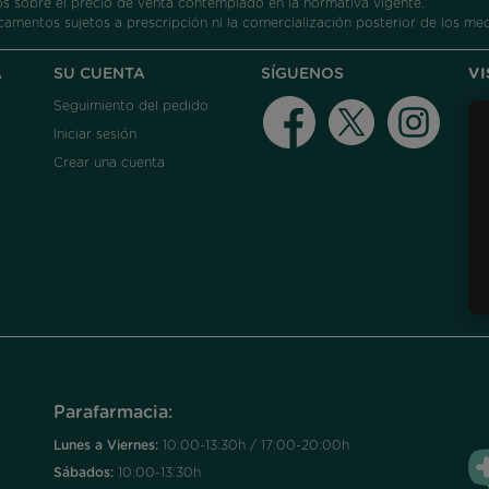
 sobre el precio de venta contemplado en la normativa vigente.
camentos sujetos a prescripción ni la comercialización posterior de los me
A
SU CUENTA
SÍGUENOS
V
Seguimiento del pedido
Facebook
Twitter
Instag
Iniciar sesión
Crear una cuenta
Parafarmacia:
Lunes a Viernes:
10:00-13:30h / 17:00-20:00h
Sábados:
10:00-13:30h