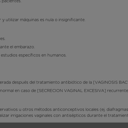
 pacientes.
y utilizar máquinas es nula o insignificante.
es.
ante el embarazo.
do estudios específicos en humanos.
alterada después del tratamiento antibiótico de la [VAGINOSIS B
al normal en caso de [SECRECION VAGINAL EXCESIVA] recurrente
ervativos u otros métodos anticonceptivos locales (ej. diafragma
lizar irrigaciones vaginales con antisépticos durante el tratamien