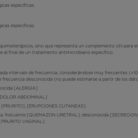
cas específicas.
cas específicas.
 quimioterápicos, sino que representa un complemento útil para el
te al final de un tratamiento antimicrobiano específico.
ada intervalo de frecuencia, considerándose muy frecuentes (>10%
e frecuencia desconocida (no puede estimarse a partir de los dato
onocida [ALERGIA]
], [DOLOR ABDOMINAL]
áneo: [PRURITO], [ERUPCIONES CUTANEAS].
ama: frecuente [QUEMAZON URETRAL]; desconocida [SECRECION VA
as,[PRURITO VAGINAL].