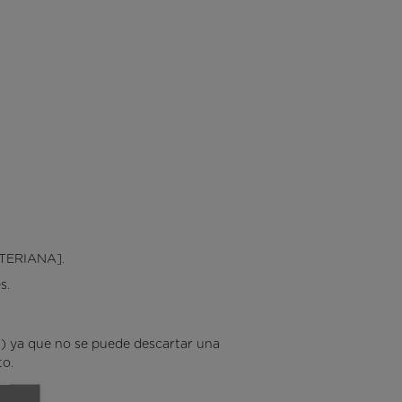
ACTERIANA].
s.
s) ya que no se puede descartar una
to.