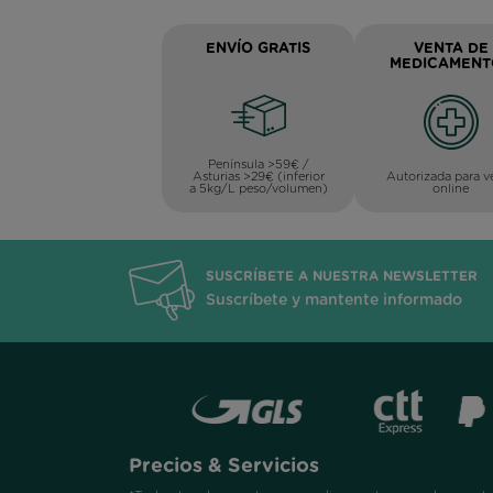
ENVÍO GRATIS
VENTA DE
MEDICAMENT
Península >59€ /
Asturias >29€ (inferior
Autorizada para v
a 5kg/L peso/volumen)
online
SUSCRÍBETE A NUESTRA NEWSLETTER
Suscríbete y mantente informado
Precios & Servicios