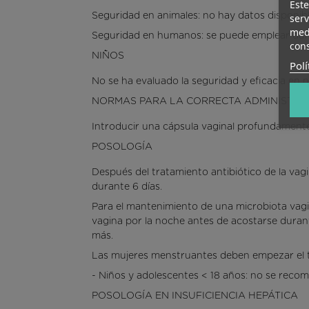
Este
Seguridad en animales: no hay datos disponibl
serv
medi
Seguridad en humanos: se puede emplear duran
cons
NIÑOS
Polí
No se ha evaluado la seguridad y eficacia en n
NORMAS PARA LA CORRECTA ADMINISTRA
Introducir una cápsula vaginal profundamente
POSOLOGÍA
Después del tratamiento antibiótico de la vag
durante 6 días.
Para el mantenimiento de una microbiota vagi
vagina por la noche antes de acostarse durant
más.
Las mujeres menstruantes deben empezar el 
- Niños y adolescentes < 18 años: no se recom
POSOLOGÍA EN INSUFICIENCIA HEPÁTICA