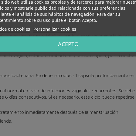
 sitio web utiliza cookies propias y de terceros para mejorar nuest
es.
icios y mostrarle publicidad relacionada con sus preferencias
ante el análisis de sus hábitos de navegación. Para dar su
te la lactancia.
entimiento sobre su uso pulse el botón Acepto.
tica de cookies
Personalizar cookies
iños y adolescentes < 18 años, por lo que se recomienda evitar su u
ACEPTO
CIÓN
 en la vagina, estando tumbada en posición supina, por la noche 
inosis bacteriana: Se debe introducir 1 cápsula profundamente en 
nal normal en caso de infecciones vaginales recurrentes: Se debe
e 6 días consecutivos. Si es necesario, este ciclo puede repetir
tratamiento inmediatamente después de la menstruación.
ienda.