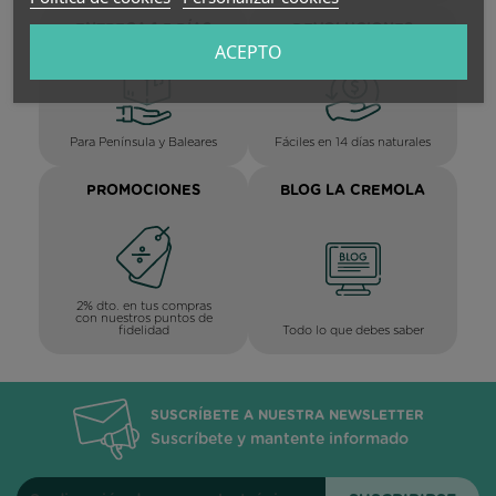
ENTREGA 1-3 DÍAS
DEVOLUCIONES
HÁBILES
ACEPTO
Para Península y Baleares
Fáciles en 14 días naturales
PROMOCIONES
BLOG LA CREMOLA
2% dto. en tus compras
con nuestros puntos de
Todo lo que debes saber
fidelidad
SUSCRÍBETE A NUESTRA NEWSLETTER
Suscríbete y mantente informado