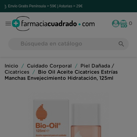
vío Gratis
Península > 59€ | Asturias > 29€

0
search
Inicio
Cuidado Corporal
Piel Dañada /
Cicatrices
Bio Oil Aceite Cicatrices Estrías
Manchas Envejecimiento Hidratación, 125ml