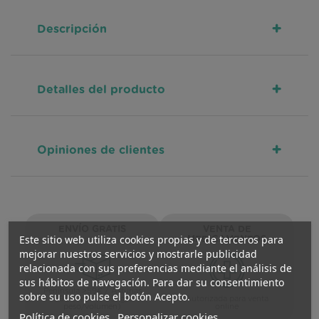
+
Descripción
+
Detalles del producto
+
Opiniones de clientes
ENVÍO GRATIS
VENTA DE
Este sitio web utiliza cookies propias y de terceros para
MEDICAMENTOS
mejorar nuestros servicios y mostrarle publicidad
relacionada con sus preferencias mediante el análisis de
sus hábitos de navegación. Para dar su consentimiento
Península >59€ / Asturias
sobre su uso pulse el botón Acepto.
>29€ (inferior a 5kg/L
Autorizada para venta
peso/volumen)
online
Política de cookies
Personalizar cookies