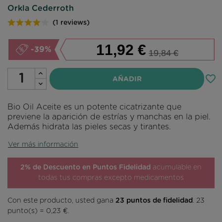
Orkla Cederroth
(1 reviews)
11,92 €
-39%
19,84 €
favorite_border
AÑADIR
Bio Oil Aceite es un potente cicatrizante que
previene la aparición de estrías y manchas en la piel.
Además hidrata las pieles secas y tirantes.
Ver más información
2% de Descuento en Puntos Fidelidad
acumulable en
todas tus compras excepto medicamentos
Con este producto, usted gana
23
puntos de fidelidad
.
23
punto(s) =
0,23 €
.