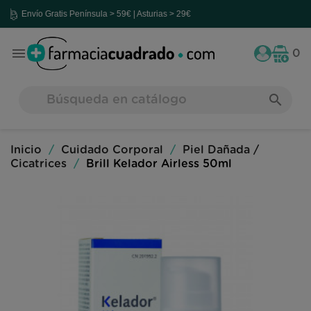
nvío Gratis
Península > 59€ | Asturias > 29€

0
search
Inicio
Cuidado Corporal
Piel Dañada /
Cicatrices
Brill Kelador Airless 50ml