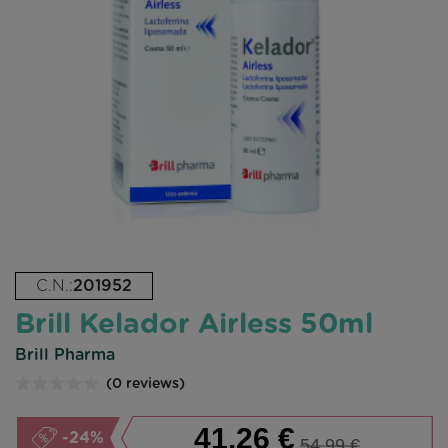
C.N.:
201952
Brill Kelador Airless 50ml
Brill Pharma
(0 reviews)
41,26 €
-24%
54,99 €