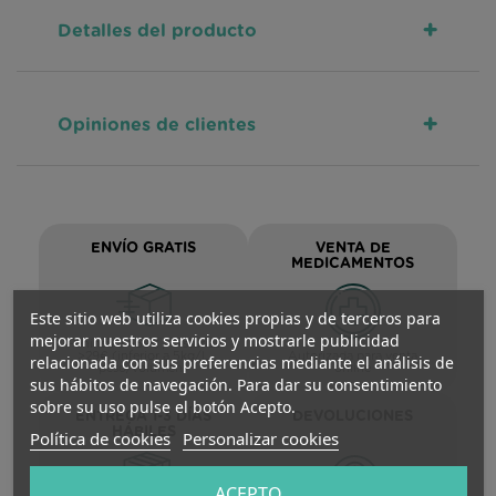
+
Detalles del producto
+
Opiniones de clientes
ENVÍO GRATIS
VENTA DE
MEDICAMENTOS
Este sitio web utiliza cookies propias y de terceros para
mejorar nuestros servicios y mostrarle publicidad
Península >59€ / Asturias
>29€ (inferior a 5kg/L
Autorizada para venta
relacionada con sus preferencias mediante el análisis de
peso/volumen)
online
sus hábitos de navegación. Para dar su consentimiento
sobre su uso pulse el botón Acepto.
ENTREGA 1-3 DÍAS
DEVOLUCIONES
HÁBILES
Política de cookies
Personalizar cookies
ACEPTO