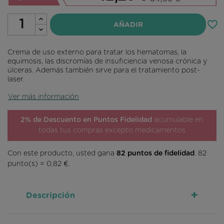
favorite_border
AÑADIR
Crema de uso externo para tratar los hematomas, la
equimosis, las discromías de insuficiencia venosa crónica y
úlceras. Además también sirve para el tratamiento post-
laser.
Ver más información
2% de Descuento en Puntos Fidelidad
acumulable en
todas tus compras excepto medicamentos
Con este producto, usted gana
82
puntos de fidelidad
.
82
punto(s) =
0,82 €
.
+
Descripción