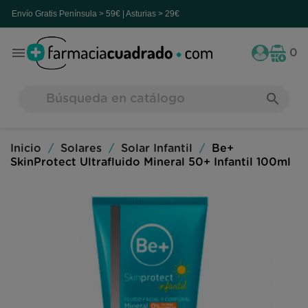
nvío Gratis
Península > 59€ | Asturias > 29€

0
search
Inicio
Solares
Solar Infantil
Be+
SkinProtect Ultrafluido Mineral 50+ Infantil 100ml