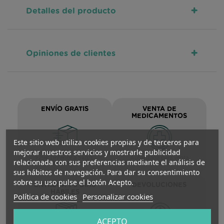
+
Detalles del producto
+
Opiniones de clientes
ENVÍO GRATIS
VENTA DE
MEDICAMENTOS
Este sitio web utiliza cookies propias y de terceros para
mejorar nuestros servicios y mostrarle publicidad
Península >59€ / Asturias
>29€ (inferior a 5kg/L
Autorizada para venta
relacionada con sus preferencias mediante el análisis de
peso/volumen)
online
sus hábitos de navegación. Para dar su consentimiento
sobre su uso pulse el botón Acepto.
ENTREGA 1-3 DÍAS
DEVOLUCIONES
HÁBILES
Política de cookies
Personalizar cookies
ACEPTO