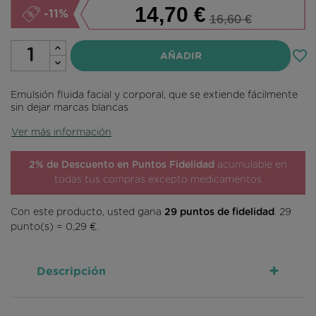
14,70 €
-11%
16,60 €
favorite_border
AÑADIR
Emulsión fluida facial y corporal, que se extiende fácilmente
sin dejar marcas blancas
Ver más información
2% de Descuento en Puntos Fidelidad
acumulable en
todas tus compras excepto medicamentos
Con este producto, usted gana
29
puntos de fidelidad
.
29
punto(s) =
0,29 €
.
+
Descripción