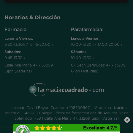
Horarios & Dirección
Farmacia:
Parafarmacia:
Lunes a Viernes:
Lunes a Viernes:
9:30-13:30h / 16:45-20:00h
10:00-13:30h / 17:00-20:00h
Sábados:
Sábados:
9:45-13:30h
10:00-13:30h
Calle Ana María 47 – 33209
C/ Cean Bermúdez 47 - 33209
Gijón (Asturias)
Gijón (Asturias)
Licenciado David Bayon Cuadrado 10870096C | Nº de autorizacion
sanitaria O-467-F | Colegio Oficial de farmacéuticos de Asturias Nº de
colegiado 1758 | Calle Ana María 47, 33209 Gijón (Asturias)
Excellent
:
4.7
/
5