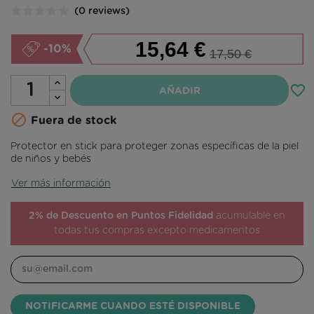
(0 reviews)
15,64 €
-10%
17,50 €
favorite_border
AÑADIR

Fuera de stock
Protector en stick para proteger zonas específicas de la piel
de niños y bebés
Ver más información
2% de Descuento en Puntos Fidelidad
acumulable en
todas tus compras excepto medicamentos
NOTIFICARME CUANDO ESTÉ DISPONIBLE