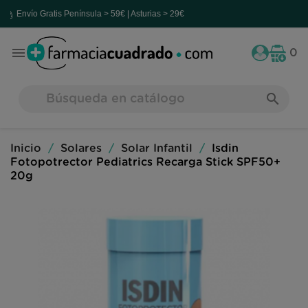
ío Gratis
Península > 59€ | Asturias > 29€

0
search
Inicio
Solares
Solar Infantil
Isdin
Fotopotrector Pediatrics Recarga Stick SPF50+
20g