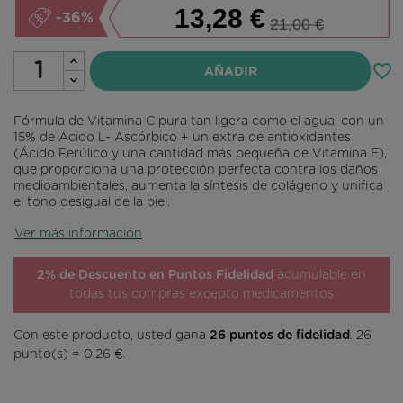
13,28 €
-36%
21,00 €
favorite_border
AÑADIR
Fórmula de
Vitamina C pura
tan ligera como el agua, con un
15% de Ácido L- Ascórbico
+ un extra de antioxidantes
(Ácido Ferúlico y una cantidad más pequeña de Vitamina E),
que proporciona una protección perfecta contra los daños
medioambientales, aumenta la síntesis de colágeno y unifica
el tono desigual de la piel.
Ver más información
2% de Descuento en Puntos Fidelidad
acumulable en
todas tus compras excepto medicamentos
Con este producto, usted gana
26
puntos de fidelidad
.
26
punto(s) =
0,26 €
.