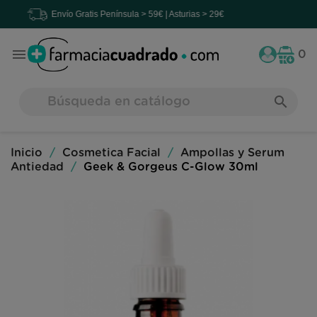
Envío Gratis
Península > 59€ | Asturias > 29€

0
search
Inicio
Cosmetica Facial
Ampollas y Serum
Antiedad
Geek & Gorgeus C-Glow 30ml