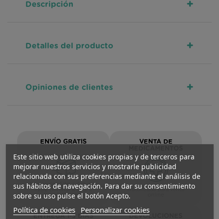
+
Descripción
+
Detalles del producto
+
Opiniones de clientes
ENVÍO GRATIS
VENTA DE
MEDICAMENTOS
Este sitio web utiliza cookies propias y de terceros para
mejorar nuestros servicios y mostrarle publicidad
relacionada con sus preferencias mediante el análisis de
sus hábitos de navegación. Para dar su consentimiento
Península >59€ / Asturias
>29€ (inferior a 5kg/L
Autorizada para venta
sobre su uso pulse el botón Acepto.
peso/volumen)
online
Política de cookies
Personalizar cookies
ENTREGA 1-3 DÍAS
DEVOLUCIONES