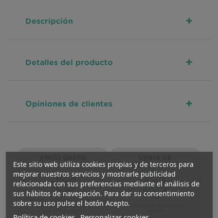
+
Descripción
+
Detalles del producto
+
Opiniones de clientes
ENVÍO GRATIS
VENTA DE
Este sitio web utiliza cookies propias y de terceros para
MEDICAMENTOS
mejorar nuestros servicios y mostrarle publicidad
relacionada con sus preferencias mediante el análisis de
sus hábitos de navegación. Para dar su consentimiento
Península >59€ / Asturias
sobre su uso pulse el botón Acepto.
>29€ (inferior a 5kg/L
Autorizada para venta
peso/volumen)
online
Política de cookies
Personalizar cookies