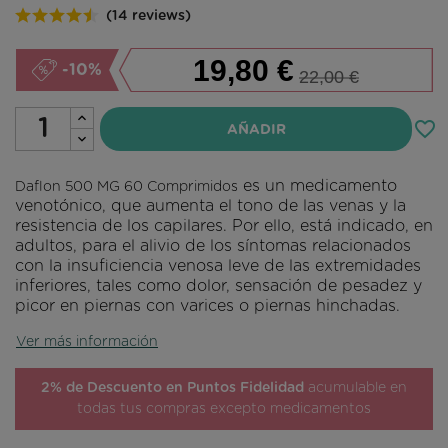
(14 reviews)
19,80 €
-10%
22,00 €
favorite_border
AÑADIR
es un medicamento
Daflon 500 MG 60 Comprimidos
venotónico, que aumenta el tono de las venas y la
resistencia de los capilares. Por ello, está indicado, en
adultos, para el alivio de los síntomas relacionados
con la insuficiencia venosa leve de las extremidades
inferiores, tales como dolor, sensación de pesadez y
picor en piernas con varices o piernas hinchadas.
Ver más información
2% de Descuento en Puntos Fidelidad
acumulable en
todas tus compras excepto medicamentos