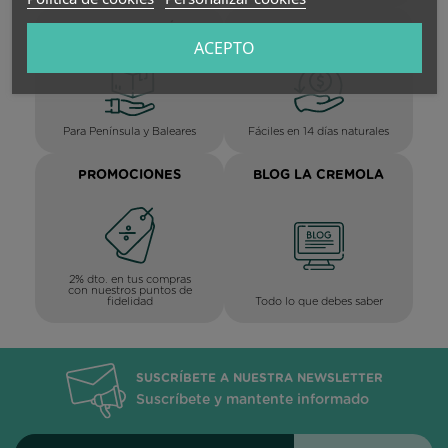
ENTREGA 1-3 DÍAS
DEVOLUCIONES
HÁBILES
ACEPTO
Para Península y Baleares
Fáciles en 14 días naturales
PROMOCIONES
BLOG LA CREMOLA
2% dto. en tus compras
con nuestros puntos de
Todo lo que debes saber
fidelidad
SUSCRÍBETE A NUESTRA NEWSLETTER
Suscríbete y mantente informado