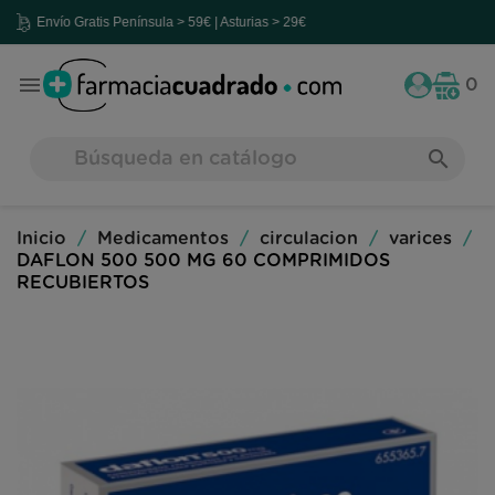
nvío Gratis
Península > 59€ | Asturias > 29€

0
search
Inicio
Medicamentos
circulacion
varices
DAFLON 500 500 MG 60 COMPRIMIDOS
RECUBIERTOS