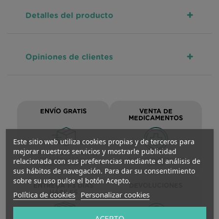
+
Detalles del producto
+
Opiniones de clientes
ENVÍO GRATIS
VENTA DE
MEDICAMENTOS
Este sitio web utiliza cookies propias y de terceros para
mejorar nuestros servicios y mostrarle publicidad
Península >59€ / Asturias
relacionada con sus preferencias mediante el análisis de
>29€ (inferior a 5kg/L
Autorizada para venta
peso/volumen)
online
sus hábitos de navegación. Para dar su consentimiento
sobre su uso pulse el botón Acepto.
ENTREGA 1-3 DÍAS
DEVOLUCIONES
Política de cookies
Personalizar cookies
HÁBILES
ACEPTO