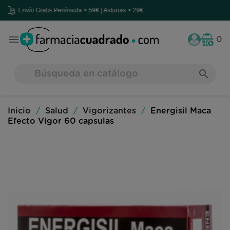
nvío Gratis
Península > 59€ | Asturias > 29€

0
search
Inicio
Salud
Vigorizantes
Energisil Maca
Efecto Vigor 60 capsulas