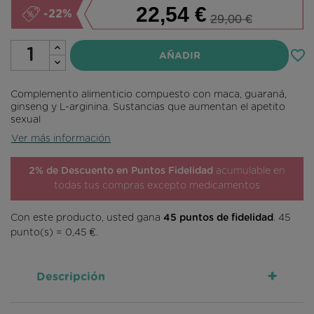
22,54 €
-22%
29,00 €
favorite_border
AÑADIR
Complemento alimenticio compuesto con maca, guaraná,
ginseng y L-arginina. Sustancias que aumentan el apetito
sexual
Ver más información
2% de Descuento en Puntos Fidelidad
acumulable en
todas tus compras excepto medicamentos
Con este producto, usted gana
45
puntos de fidelidad
.
45
punto(s) =
0,45 €
.
+
Descripción