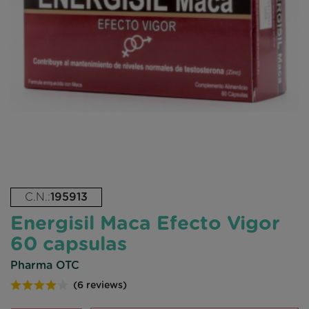
C.N.:
195913
Energisil Maca Efecto Vigor
60 capsulas
Pharma OTC
(6 reviews)